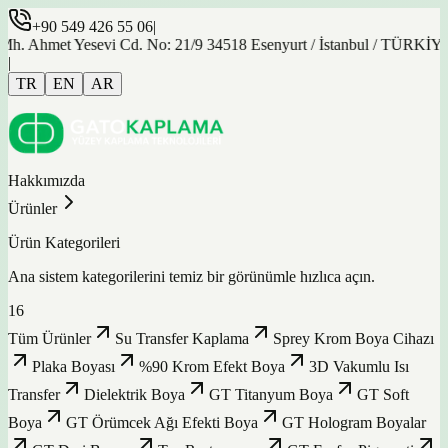
+90 549 426 55 06
|
hmet Yesevi Cd. No: 21/9 34518 Esenyurt / İstanbul / TÜRKİYE
|
TR
EN
AR
Hakkımızda
Ürünler
Ürün Kategorileri
Ana sistem kategorilerini temiz bir görünümle hızlıca açın.
16
Tüm Ürünler
Su Transfer Kaplama
Sprey Krom Boya Cihazı
Plaka Boyası
%90 Krom Efekt Boya
3D Vakumlu Isı
Transfer
Dielektrik Boya
GT Titanyum Boya
GT Soft
Boya
GT Örümcek Ağı Efekti Boya
GT Hologram Boyalar