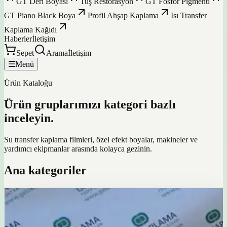
GT Deri Boyası
Tuş Restorasyon
GT Fosfor Pigmenti
GT Piano Black Boya
Profil Ahşap Kaplama
Isı Transfer
Kaplama Kağıdı
Haberler
İletişim
Sepet
Arama
İletişim
☰
Menü
Ürün Kataloğu
Ürün gruplarımızı kategori bazlı
inceleyin.
Su transfer kaplama filmleri, özel efekt boyalar, makineler ve
yardımcı ekipmanlar arasında kolayca gezinin.
Ana kategoriler