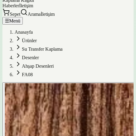
Kaplama Kağıdı
Haberler
İletişim
Sepet
Arama
İletişim
☰
Menü
Anasayfa
Ürünler
Su Transfer Kaplama
Desenler
Ahşap Desenleri
FA08