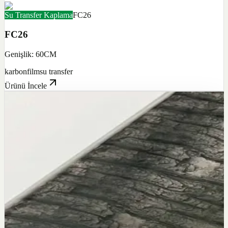
Su Transfer Kaplama
FC26
FC26
Genişlik: 60CM
karbon
film
su transfer
Ürünü İncele