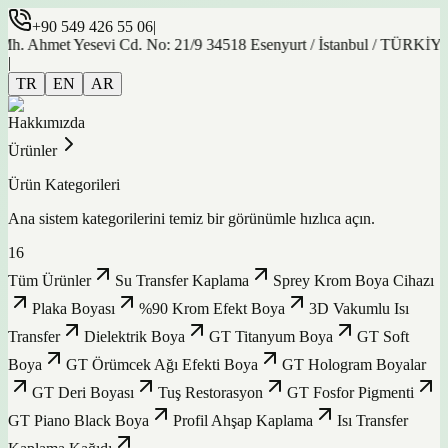
+90 549 426 55 06
|
et Yesevi Cd. No: 21/9 34518 Esenyurt / İstanbul / TÜRKİYE
|
TR
EN
AR
Hakkımızda
Ürünler
Ürün Kategorileri
Ana sistem kategorilerini temiz bir görünümle hızlıca açın.
16
Tüm Ürünler
Su Transfer Kaplama
Sprey Krom Boya Cihazı
Plaka Boyası
%90 Krom Efekt Boya
3D Vakumlu Isı
Transfer
Dielektrik Boya
GT Titanyum Boya
GT Soft
Boya
GT Örümcek Ağı Efekti Boya
GT Hologram Boyalar
GT Deri Boyası
Tuş Restorasyon
GT Fosfor Pigmenti
GT Piano Black Boya
Profil Ahşap Kaplama
Isı Transfer