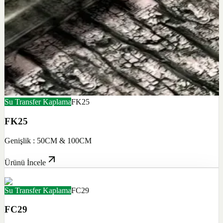
Su Transfer Kaplama
FK25
FK25
Genişlik : 50CM & 100CM
Ürünü İncele
Su Transfer Kaplama
FC29
FC29