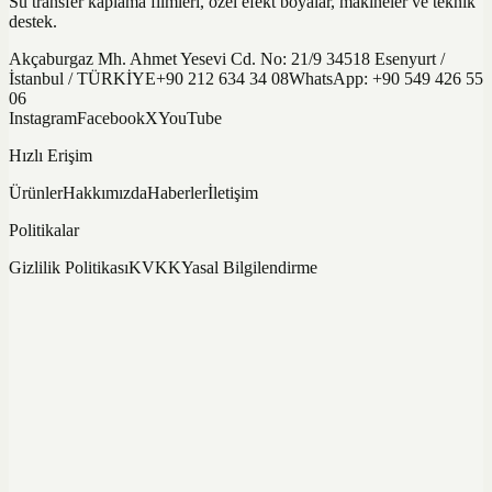
Su transfer kaplama filmleri, özel efekt boyalar, makineler ve teknik
destek.
Akçaburgaz Mh. Ahmet Yesevi Cd. No: 21/9 34518 Esenyurt /
İstanbul / TÜRKİYE
+90 212 634 34 08
WhatsApp:
+90 549 426 55
06
Instagram
Facebook
X
YouTube
Hızlı Erişim
Ürünler
Hakkımızda
Haberler
İletişim
Politikalar
Gizlilik Politikası
KVKK
Yasal Bilgilendirme