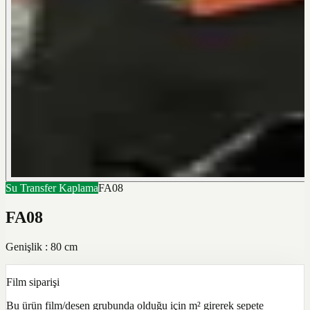
Su Transfer Kaplama
FA08
FA08
Genişlik : 80 cm
Film siparişi
Bu ürün film/desen grubunda olduğu için m² girerek sepete