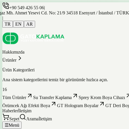
+90 549 426 55 06
|
. Ahmet Yesevi Cd. No: 21/9 34518 Esenyurt / İstanbul / TÜRKİYE
|
TR
EN
AR
Hakkımızda
Ürünler
Ürün Kategorileri
Ana sistem kategorilerini temiz bir görünümle hızlıca açın.
16
Tüm Ürünler
Su Transfer Kaplama
Sprey Krom Boya Cihazı
Örümcek Ağı Efekti Boya
GT Hologram Boyalar
GT Deri Boy
Haberler
İletişim
Sepet
Arama
İletişim
☰
Menü