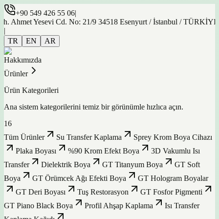
+90 549 426 55 06
|
met Yesevi Cd. No: 21/9 34518 Esenyurt / İstanbul / TÜRKİYE
|
TR
EN
AR
Hakkımızda
Ürünler
Ürün Kategorileri
Ana sistem kategorilerini temiz bir görünümle hızlıca açın.
16
Tüm Ürünler
Su Transfer Kaplama
Sprey Krom Boya Cihazı
Plaka Boyası
%90 Krom Efekt Boya
3D Vakumlu Isı
Transfer
Dielektrik Boya
GT Titanyum Boya
GT Soft
Boya
GT Örümcek Ağı Efekti Boya
GT Hologram Boyalar
GT Deri Boyası
Tuş Restorasyon
GT Fosfor Pigmenti
GT Piano Black Boya
Profil Ahşap Kaplama
Isı Transfer