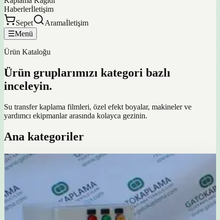
Kaplama Kağıdı
Haberler
İletişim
Sepet
Arama
İletişim
☰
Menü
Ürün Kataloğu
Ürün gruplarımızı kategori bazlı
inceleyin.
Su transfer kaplama filmleri, özel efekt boyalar, makineler ve
yardımcı ekipmanlar arasında kolayca gezinin.
Ana kategoriler