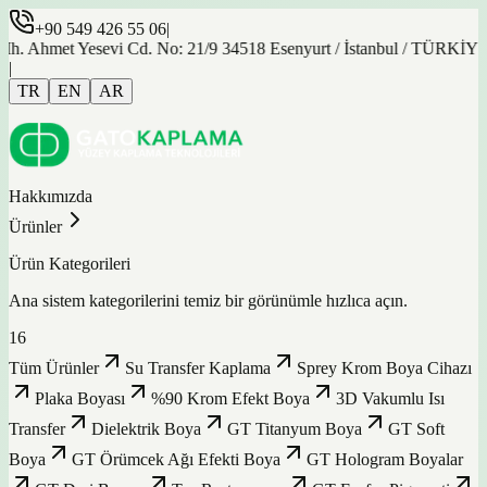
+90 549 426 55 06
|
t Yesevi Cd. No: 21/9 34518 Esenyurt / İstanbul / TÜRKİYE
|
TR
EN
AR
Hakkımızda
Ürünler
Ürün Kategorileri
Ana sistem kategorilerini temiz bir görünümle hızlıca açın.
16
Tüm Ürünler
Su Transfer Kaplama
Sprey Krom Boya Cihazı
Plaka Boyası
%90 Krom Efekt Boya
3D Vakumlu Isı
Transfer
Dielektrik Boya
GT Titanyum Boya
GT Soft
Boya
GT Örümcek Ağı Efekti Boya
GT Hologram Boyalar