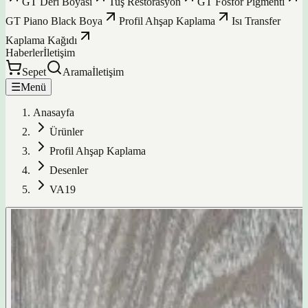
GT Deri Boyası
Tuş Restorasyon
GT Fosfor Pigmenti
GT Piano Black Boya
Profil Ahşap Kaplama
Isı Transfer
Kaplama Kağıdı
Haberler
İletişim
Sepet
Arama
İletişim
☰
Menü
Anasayfa
Ürünler
Profil Ahşap Kaplama
Desenler
VA19