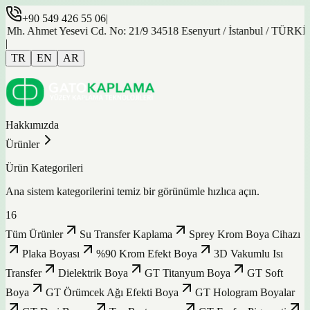
+90 549 426 55 06
|
 Ahmet Yesevi Cd. No: 21/9 34518 Esenyurt / İstanbul / TÜRKİYE
|
TR
EN
AR
Hakkımızda
Ürünler
Ürün Kategorileri
Ana sistem kategorilerini temiz bir görünümle hızlıca açın.
16
Tüm Ürünler
Su Transfer Kaplama
Sprey Krom Boya Cihazı
Plaka Boyası
%90 Krom Efekt Boya
3D Vakumlu Isı
Transfer
Dielektrik Boya
GT Titanyum Boya
GT Soft
Boya
GT Örümcek Ağı Efekti Boya
GT Hologram Boyalar