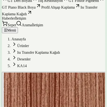
GT Deri Boyası
Tuş Restorasyon
GT Fosfor Pigmenti
GT Piano Black Boya
Profil Ahşap Kaplama
Isı Transfer
Kaplama Kağıdı
Haberler
İletişim
Sepet
Arama
İletişim
☰
Menü
Anasayfa
Ürünler
Isı Transfer Kaplama Kağıdı
Desenler
KA14