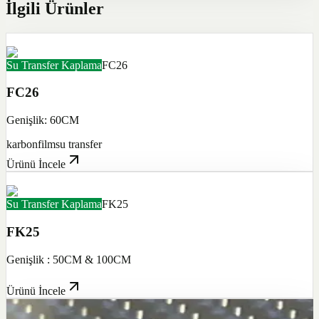
İlgili Ürünler
Su Transfer Kaplama
FC26
FC26
Genişlik: 60CM
karbon
film
su transfer
Ürünü İncele
Su Transfer Kaplama
FK25
FK25
Genişlik : 50CM & 100CM
Ürünü İncele