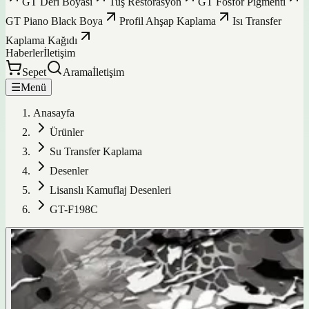
GT Deri Boyası
Tuş Restorasyon
GT Fosfor Pigmenti
GT Piano Black Boya
Profil Ahşap Kaplama
Isı Transfer
Kaplama Kağıdı
Haberler
İletişim
Sepet
Arama
İletişim
☰
Menü
Anasayfa
Ürünler
Su Transfer Kaplama
Desenler
Lisanslı Kamuflaj Desenleri
GT-F198C