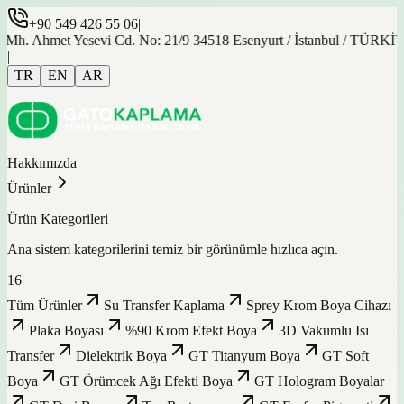
+90 549 426 55 06
|
 Ahmet Yesevi Cd. No: 21/9 34518 Esenyurt / İstanbul / TÜRKİYE
|
TR
EN
AR
Hakkımızda
Ürünler
Ürün Kategorileri
Ana sistem kategorilerini temiz bir görünümle hızlıca açın.
16
Tüm Ürünler
Su Transfer Kaplama
Sprey Krom Boya Cihazı
Plaka Boyası
%90 Krom Efekt Boya
3D Vakumlu Isı
Transfer
Dielektrik Boya
GT Titanyum Boya
GT Soft
Boya
GT Örümcek Ağı Efekti Boya
GT Hologram Boyalar