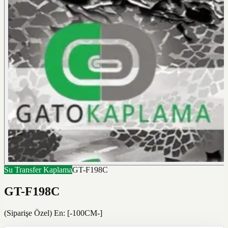
Su Transfer Kaplama
GT-F198C
GT-F198C
(Siparişe Özel) En: [-100CM-]