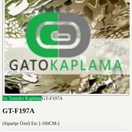
Su Transfer Kaplama
GT-F197A
GT-F197A
(Siparişe Özel) En: [-100CM-]