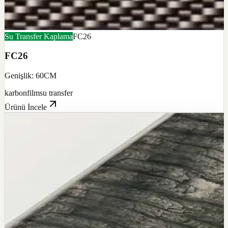
Su Transfer Kaplama
FC26
FC26
Genişlik: 60CM
karbon
film
su transfer
Ürünü İncele