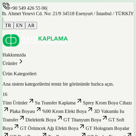
+90 549 426 55 06
|
et Yesevi Cd. No: 21/9 34518 Esenyurt / İstanbul / TÜRKİYE
|
TR
EN
AR
Hakkımızda
Ürünler
Ürün Kategorileri
Ana sistem kategorilerini temiz bir görünümle hızlıca açın.
16
Tüm Ürünler
Su Transfer Kaplama
Sprey Krom Boya Cihazı
Plaka Boyası
%90 Krom Efekt Boya
3D Vakumlu Isı
Transfer
Dielektrik Boya
GT Titanyum Boya
GT Soft
Boya
GT Örümcek Ağı Efekti Boya
GT Hologram Boyalar