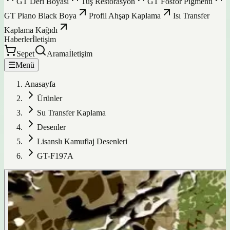
GT Deri Boyası
Tuş Restorasyon
GT Fosfor Pigmenti
GT Piano Black Boya
Profil Ahşap Kaplama
Isı Transfer
Kaplama Kağıdı
Haberler
İletişim
Sepet
Arama
İletişim
☰
Menü
Anasayfa
Ürünler
Su Transfer Kaplama
Desenler
Lisanslı Kamuflaj Desenleri
GT-F197A