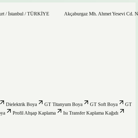
stanbul / TÜRKİYE
Akçaburgaz Mh. Ahmet Yesevi Cd. No: 21/9
Dielektrik Boya
GT Titanyum Boya
GT Soft Boya
GT
oya
Profil Ahşap Kaplama
Isı Transfer Kaplama Kağıdı