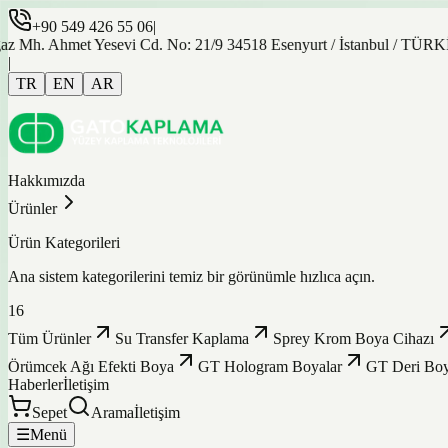
+90 549 426 55 06
|
Ahmet Yesevi Cd. No: 21/9 34518 Esenyurt / İstanbul / TÜRKİYE
|
TR
EN
AR
Hakkımızda
Ürünler
Ürün Kategorileri
Ana sistem kategorilerini temiz bir görünümle hızlıca açın.
16
Tüm Ürünler
Su Transfer Kaplama
Sprey Krom Boya Cihazı
Örümcek Ağı Efekti Boya
GT Hologram Boyalar
GT Deri Boy
Haberler
İletişim
Sepet
Arama
İletişim
☰
Menü