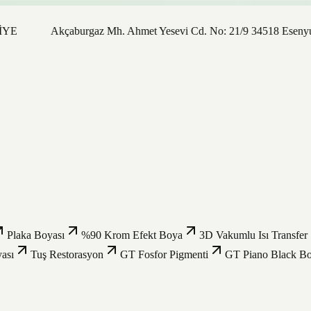
Akçaburgaz Mh. Ahmet Yesevi Cd. No: 21/9 34518 Esenyurt / İ
Plaka Boyası
%90 Krom Efekt Boya
3D Vakumlu Isı Transfer
ası
Tuş Restorasyon
GT Fosfor Pigmenti
GT Piano Black B