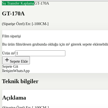
Su Transfer Kaplama
GT-170A
GT-170A
(Siparişe Özel) En: [-100CM-]
Film siparişi
Bu ürün film/desen grubunda olduğu için m² girerek sepete eklenebilir
Ürün m²
Sepete Ekle
Sepete Git
İletişim
WhatsApp
Teknik bilgiler
Açıklama
(Siparişe Özel) En: [-100CM-]