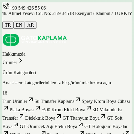
+90 549 426 55 06
|
et Yesevi Cd. No: 21/9 34518 Esenyurt / İstanbul / TÜRKİYE
|
TR
EN
AR
Hakkımızda
Ürünler
Ürün Kategorileri
Ana sistem kategorilerini temiz bir görünümle hızlıca açın.
16
Tüm Ürünler
Su Transfer Kaplama
Sprey Krom Boya Cihazı
Plaka Boyası
%90 Krom Efekt Boya
3D Vakumlu Isı
Transfer
Dielektrik Boya
GT Titanyum Boya
GT Soft
Boya
GT Örümcek Ağı Efekti Boya
GT Hologram Boyalar