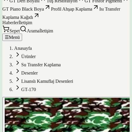
GT Deri Boyası
Tuş Restorasyon
GT Fosfor Pigmenti
GT Piano Black Boya
Profil Ahşap Kaplama
Isı Transfer
Kaplama Kağıdı
Haberler
İletişim
Sepet
Arama
İletişim
☰
Menü
Anasayfa
Ürünler
Su Transfer Kaplama
Desenler
Lisanslı Kamuflaj Desenleri
GT-170