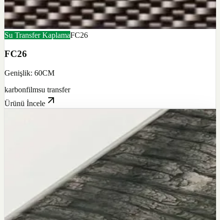
Su Transfer Kaplama
FC26
FC26
Genişlik: 60CM
karbon
film
su transfer
Ürünü İncele