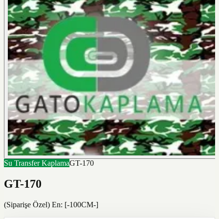
Su Transfer Kaplama
GT-170
GT-170
(Siparişe Özel) En: [-100CM-]