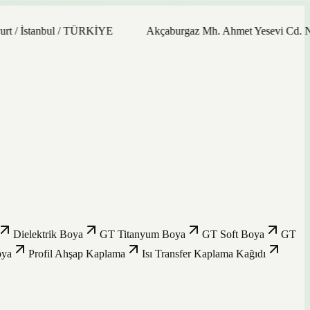
anbul / TÜRKİYE
Akçaburgaz Mh. Ahmet Yesevi Cd. No: 21/9 3
Dielektrik Boya
GT Titanyum Boya
GT Soft Boya
GT
oya
Profil Ahşap Kaplama
Isı Transfer Kaplama Kağıdı