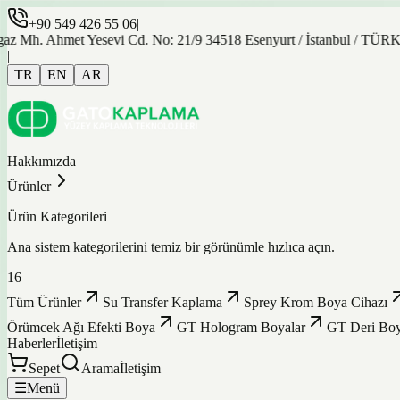
+90 549 426 55 06
|
met Yesevi Cd. No: 21/9 34518 Esenyurt / İstanbul / TÜRKİYE
|
TR
EN
AR
Hakkımızda
Ürünler
Ürün Kategorileri
Ana sistem kategorilerini temiz bir görünümle hızlıca açın.
16
Tüm Ürünler
Su Transfer Kaplama
Sprey Krom Boya Cihazı
Örümcek Ağı Efekti Boya
GT Hologram Boyalar
GT Deri Boy
Haberler
İletişim
Sepet
Arama
İletişim
☰
Menü