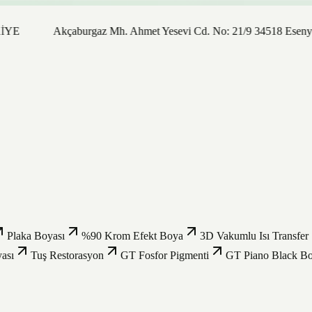
Akçaburgaz Mh. Ahmet Yesevi Cd. No: 21/9 34518 Esenyurt / İst
Plaka Boyası
%90 Krom Efekt Boya
3D Vakumlu Isı Transfer
ası
Tuş Restorasyon
GT Fosfor Pigmenti
GT Piano Black B