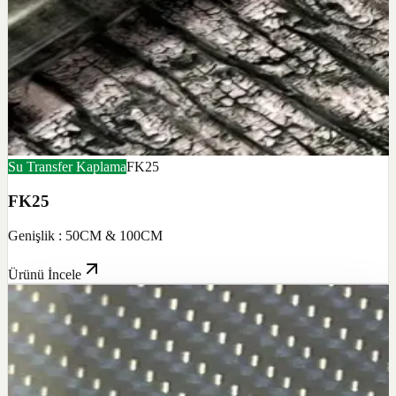
Su Transfer Kaplama
FK25
FK25
Genişlik : 50CM & 100CM
Ürünü İncele