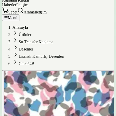
Kaplama Kağıdı
Haberler
İletişim
Sepet
Arama
İletişim
☰
Menü
Anasayfa
Ürünler
Su Transfer Kaplama
Desenler
Lisanslı Kamuflaj Desenleri
GT-054B