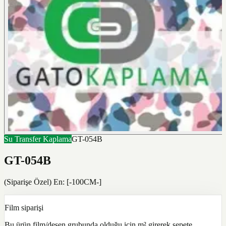
Su Transfer Kaplama
GT-054B
GT-054B
(Siparişe Özel) En: [-100CM-]
Film siparişi
Bu ürün film/desen grubunda olduğu için m² girerek sepete