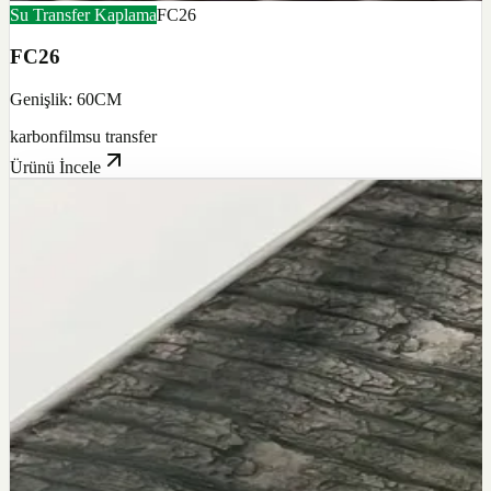
Su Transfer Kaplama
FC26
FC26
Genişlik: 60CM
karbon
film
su transfer
Ürünü İncele