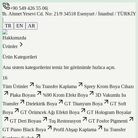
+90 549 426 55 06
|
et Yesevi Cd. No: 21/9 34518 Esenyurt / İstanbul / TÜRKİYE
|
TR
EN
AR
Hakkımızda
Ürünler
Ürün Kategorileri
Ana sistem kategorilerini temiz bir görünümle hızlıca açın.
16
Tüm Ürünler
Su Transfer Kaplama
Sprey Krom Boya Cihazı
Plaka Boyası
%90 Krom Efekt Boya
3D Vakumlu Isı
Transfer
Dielektrik Boya
GT Titanyum Boya
GT Soft
Boya
GT Örümcek Ağı Efekti Boya
GT Hologram Boyalar
GT Deri Boyası
Tuş Restorasyon
GT Fosfor Pigmenti
GT Piano Black Boya
Profil Ahşap Kaplama
Isı Transfer