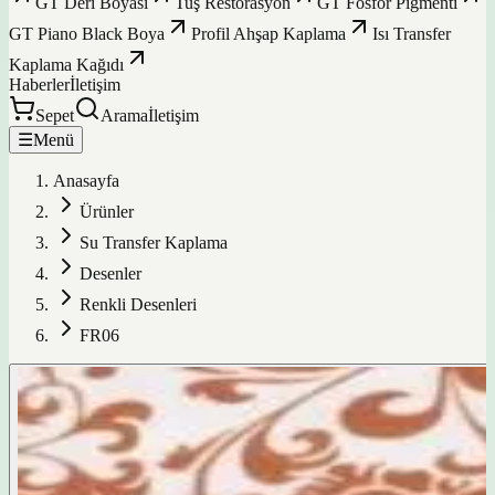
GT Deri Boyası
Tuş Restorasyon
GT Fosfor Pigmenti
GT Piano Black Boya
Profil Ahşap Kaplama
Isı Transfer
Kaplama Kağıdı
Haberler
İletişim
Sepet
Arama
İletişim
☰
Menü
Anasayfa
Ürünler
Su Transfer Kaplama
Desenler
Renkli Desenleri
FR06