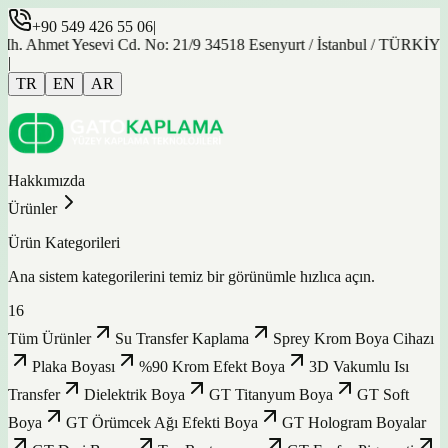
+90 549 426 55 06
|
t Yesevi Cd. No: 21/9 34518 Esenyurt / İstanbul / TÜRKİYE
|
TR
EN
AR
Hakkımızda
Ürünler
Ürün Kategorileri
Ana sistem kategorilerini temiz bir görünümle hızlıca açın.
16
Tüm Ürünler
Su Transfer Kaplama
Sprey Krom Boya Cihazı
Plaka Boyası
%90 Krom Efekt Boya
3D Vakumlu Isı
Transfer
Dielektrik Boya
GT Titanyum Boya
GT Soft
Boya
GT Örümcek Ağı Efekti Boya
GT Hologram Boyalar