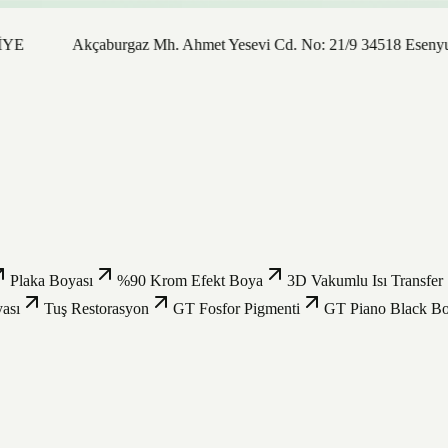
Akçaburgaz Mh. Ahmet Yesevi Cd. No: 21/9 34518 Esenyurt / İs
Plaka Boyası
%90 Krom Efekt Boya
3D Vakumlu Isı Transfer
ası
Tuş Restorasyon
GT Fosfor Pigmenti
GT Piano Black B