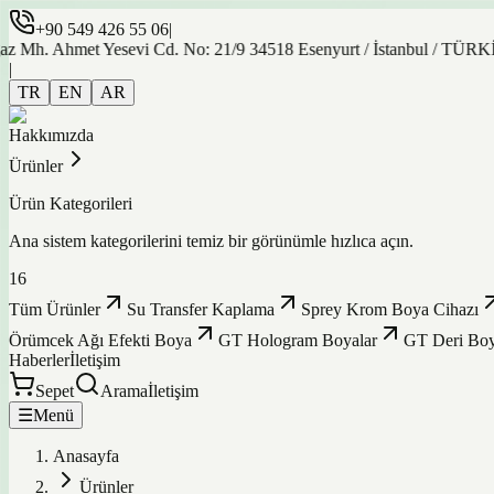
+90 549 426 55 06
|
hmet Yesevi Cd. No: 21/9 34518 Esenyurt / İstanbul / TÜRKİYE
|
TR
EN
AR
Hakkımızda
Ürünler
Ürün Kategorileri
Ana sistem kategorilerini temiz bir görünümle hızlıca açın.
16
Tüm Ürünler
Su Transfer Kaplama
Sprey Krom Boya Cihazı
Örümcek Ağı Efekti Boya
GT Hologram Boyalar
GT Deri Boy
Haberler
İletişim
Sepet
Arama
İletişim
☰
Menü
Anasayfa
Ürünler