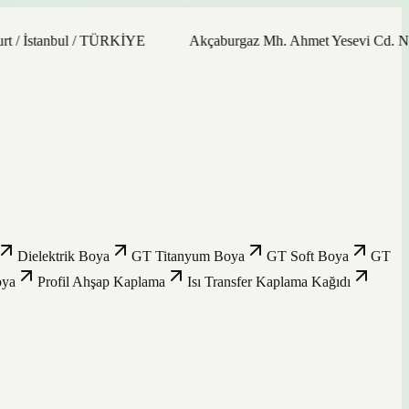
tanbul / TÜRKİYE
Akçaburgaz Mh. Ahmet Yesevi Cd. No: 21/9 
Dielektrik Boya
GT Titanyum Boya
GT Soft Boya
GT
oya
Profil Ahşap Kaplama
Isı Transfer Kaplama Kağıdı