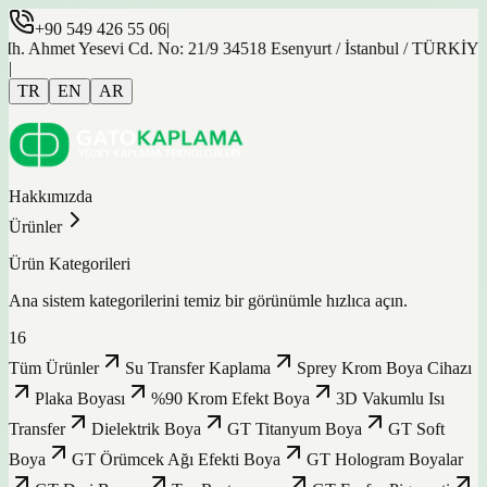
+90 549 426 55 06
|
et Yesevi Cd. No: 21/9 34518 Esenyurt / İstanbul / TÜRKİYE
|
TR
EN
AR
Hakkımızda
Ürünler
Ürün Kategorileri
Ana sistem kategorilerini temiz bir görünümle hızlıca açın.
16
Tüm Ürünler
Su Transfer Kaplama
Sprey Krom Boya Cihazı
Plaka Boyası
%90 Krom Efekt Boya
3D Vakumlu Isı
Transfer
Dielektrik Boya
GT Titanyum Boya
GT Soft
Boya
GT Örümcek Ağı Efekti Boya
GT Hologram Boyalar