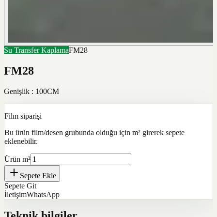
Su Transfer Kaplama
FM28
FM28
Genişlik : 100CM
Film siparişi
Bu ürün film/desen grubunda olduğu için m² girerek sepete
eklenebilir.
Ürün m²
Sepete Ekle
Sepete Git
İletişim
WhatsApp
Teknik bilgiler