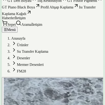
GT Deri Boyası
Tuş Restorasyon
GT Fosfor Pigmenti
GT Piano Black Boya
Profil Ahşap Kaplama
Isı Transfer
Kaplama Kağıdı
Haberler
İletişim
Sepet
Arama
İletişim
☰
Menü
Anasayfa
Ürünler
Su Transfer Kaplama
Desenler
Mermer Desenleri
FM28