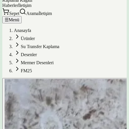
Kaplama Kağıdı
Haberler
İletişim
Sepet
Arama
İletişim
☰
Menü
Anasayfa
Ürünler
Su Transfer Kaplama
Desenler
Mermer Desenleri
FM25