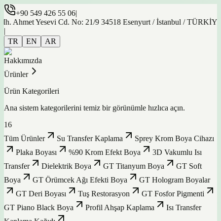
+90 549 426 55 06
|
et Yesevi Cd. No: 21/9 34518 Esenyurt / İstanbul / TÜRKİYE
|
TR
EN
AR
Hakkımızda
Ürünler
Ürün Kategorileri
Ana sistem kategorilerini temiz bir görünümle hızlıca açın.
16
Tüm Ürünler
Su Transfer Kaplama
Sprey Krom Boya Cihazı
Plaka Boyası
%90 Krom Efekt Boya
3D Vakumlu Isı
Transfer
Dielektrik Boya
GT Titanyum Boya
GT Soft
Boya
GT Örümcek Ağı Efekti Boya
GT Hologram Boyalar
GT Deri Boyası
Tuş Restorasyon
GT Fosfor Pigmenti
GT Piano Black Boya
Profil Ahşap Kaplama
Isı Transfer