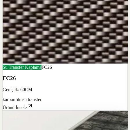
Su Transfer Kaplama
FC26
FC26
Genişlik: 60CM
karbon
film
su transfer
Ürünü İncele