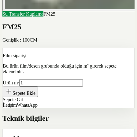
Su Transfer Kaplama
FM25
FM25
Genişlik : 100CM
Film siparişi
Bu ürün film/desen grubunda olduğu için m² girerek sepete
eklenebilir.
Ürün m²
Sepete Ekle
Sepete Git
İletişim
WhatsApp
Teknik bilgiler