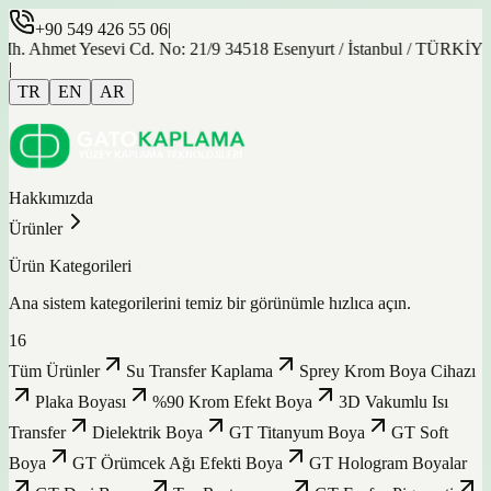
+90 549 426 55 06
|
et Yesevi Cd. No: 21/9 34518 Esenyurt / İstanbul / TÜRKİYE
|
TR
EN
AR
Hakkımızda
Ürünler
Ürün Kategorileri
Ana sistem kategorilerini temiz bir görünümle hızlıca açın.
16
Tüm Ürünler
Su Transfer Kaplama
Sprey Krom Boya Cihazı
Plaka Boyası
%90 Krom Efekt Boya
3D Vakumlu Isı
Transfer
Dielektrik Boya
GT Titanyum Boya
GT Soft
Boya
GT Örümcek Ağı Efekti Boya
GT Hologram Boyalar