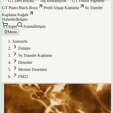
GT Deri Boyası
Tuş Restorasyon
GT Fosfor Pigmenti
GT Piano Black Boya
Profil Ahşap Kaplama
Isı Transfer
Kaplama Kağıdı
Haberler
İletişim
Sepet
Arama
İletişim
☰
Menü
Anasayfa
Ürünler
Su Transfer Kaplama
Desenler
Mermer Desenleri
FM22