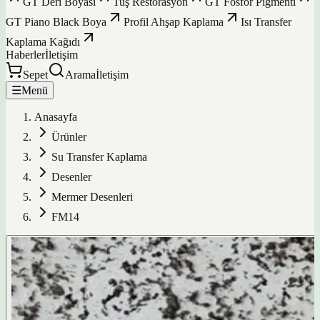
GT Deri Boyası
Tuş Restorasyon
GT Fosfor Pigmenti
GT Piano Black Boya
Profil Ahşap Kaplama
Isı Transfer
Kaplama Kağıdı
Haberler
İletişim
Sepet
Arama
İletişim
☰
Menü
Anasayfa
Ürünler
Su Transfer Kaplama
Desenler
Mermer Desenleri
FM14