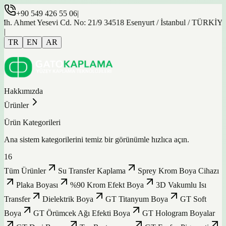
+90 549 426 55 06
|
met Yesevi Cd. No: 21/9 34518 Esenyurt / İstanbul / TÜRKİYE
|
TR
EN
AR
Hakkımızda
Ürünler
Ürün Kategorileri
Ana sistem kategorilerini temiz bir görünümle hızlıca açın.
16
Tüm Ürünler
Su Transfer Kaplama
Sprey Krom Boya Cihazı
Plaka Boyası
%90 Krom Efekt Boya
3D Vakumlu Isı
Transfer
Dielektrik Boya
GT Titanyum Boya
GT Soft
Boya
GT Örümcek Ağı Efekti Boya
GT Hologram Boyalar