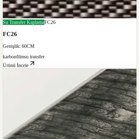
Su Transfer Kaplama
FC26
FC26
Genişlik: 60CM
karbon
film
su transfer
Ürünü İncele