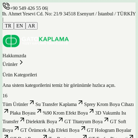
+90 549 426 55 06
|
hmet Yesevi Cd. No: 21/9 34518 Esenyurt / İstanbul / TÜRKİYE
|
TR
EN
AR
Hakkımızda
Ürünler
Ürün Kategorileri
Ana sistem kategorilerini temiz bir görünümle hızlıca açın.
16
Tüm Ürünler
Su Transfer Kaplama
Sprey Krom Boya Cihazı
Plaka Boyası
%90 Krom Efekt Boya
3D Vakumlu Isı
Transfer
Dielektrik Boya
GT Titanyum Boya
GT Soft
Boya
GT Örümcek Ağı Efekti Boya
GT Hologram Boyalar