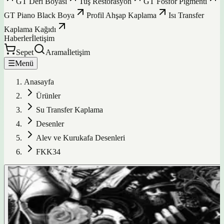
GT Deri Boyası
Tuş Restorasyon
GT Fosfor Pigmenti
GT Piano Black Boya
Profil Ahşap Kaplama
Isı Transfer
Kaplama Kağıdı
Haberler
İletişim
Sepet
Arama
İletişim
☰
Menü
Anasayfa
Ürünler
Su Transfer Kaplama
Desenler
Alev ve Kurukafa Desenleri
FKK34