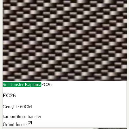
Su Transfer Kaplama
FC26
FC26
Genişlik: 60CM
karbon
film
su transfer
Ürünü İncele