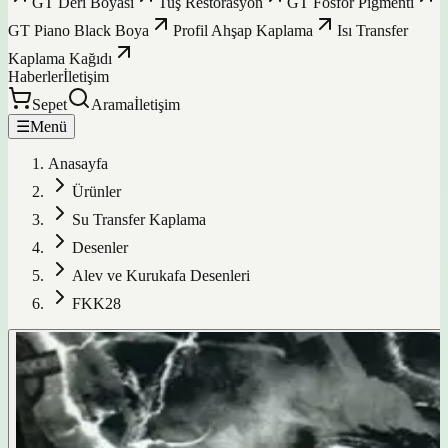
GT Deri Boyası
Tuş Restorasyon
GT Fosfor Pigmenti
GT Piano Black Boya
Profil Ahşap Kaplama
Isı Transfer
Kaplama Kağıdı
Haberler
İletişim
Sepet
Arama
İletişim
☰
Menü
Anasayfa
Ürünler
Su Transfer Kaplama
Desenler
Alev ve Kurukafa Desenleri
FKK28