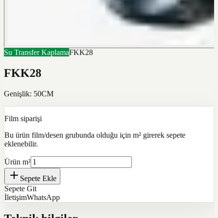
Su Transfer Kaplama
FKK28
FKK28
Genişlik: 50CM
Film siparişi
Bu ürün film/desen grubunda olduğu için m² girerek sepete
eklenebilir.
Ürün m²
Sepete Ekle
Sepete Git
İletişim
WhatsApp