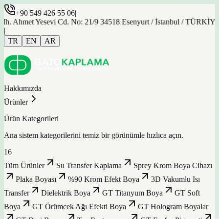
+90 549 426 55 06
|
et Yesevi Cd. No: 21/9 34518 Esenyurt / İstanbul / TÜRKİYE
|
TR
EN
AR
Hakkımızda
Ürünler
Ürün Kategorileri
Ana sistem kategorilerini temiz bir görünümle hızlıca açın.
16
Tüm Ürünler
Su Transfer Kaplama
Sprey Krom Boya Cihazı
Plaka Boyası
%90 Krom Efekt Boya
3D Vakumlu Isı
Transfer
Dielektrik Boya
GT Titanyum Boya
GT Soft
Boya
GT Örümcek Ağı Efekti Boya
GT Hologram Boyalar