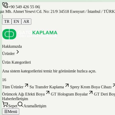
+90 549 426 55 06
|
. Ahmet Yesevi Cd. No: 21/9 34518 Esenyurt / İstanbul / TÜRKİYE
|
TR
EN
AR
Hakkımızda
Ürünler
Ürün Kategorileri
Ana sistem kategorilerini temiz bir görünümle hızlıca açın.
16
Tüm Ürünler
Su Transfer Kaplama
Sprey Krom Boya Cihazı
Örümcek Ağı Efekti Boya
GT Hologram Boyalar
GT Deri Boy
Haberler
İletişim
Sepet
Arama
İletişim
☰
Menü