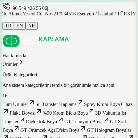
+90 549 426 55 06
|
met Yesevi Cd. No: 21/9 34518 Esenyurt / İstanbul / TÜRKİYE
|
TR
EN
AR
Hakkımızda
Ürünler
Ürün Kategorileri
Ana sistem kategorilerini temiz bir görünümle hızlıca açın.
16
Tüm Ürünler
Su Transfer Kaplama
Sprey Krom Boya Cihazı
Plaka Boyası
%90 Krom Efekt Boya
3D Vakumlu Isı
Transfer
Dielektrik Boya
GT Titanyum Boya
GT Soft
Boya
GT Örümcek Ağı Efekti Boya
GT Hologram Boyalar