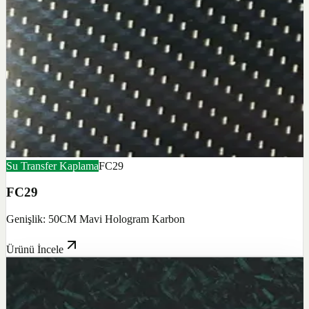
Su Transfer Kaplama
FC29
FC29
Genişlik: 50CM Mavi Hologram Karbon
Ürünü İncele