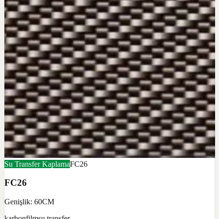
Su Transfer Kaplama
FC26
FC26
Genişlik: 60CM
karbon
film
su transfer