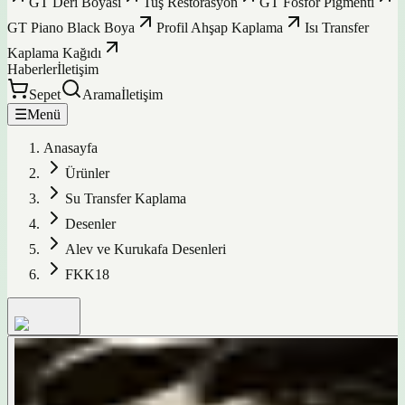
GT Deri Boyası
Tuş Restorasyon
GT Fosfor Pigmenti
GT Piano Black Boya
Profil Ahşap Kaplama
Isı Transfer
Kaplama Kağıdı
Haberler
İletişim
Sepet
Arama
İletişim
☰
Menü
Anasayfa
Ürünler
Su Transfer Kaplama
Desenler
Alev ve Kurukafa Desenleri
FKK18