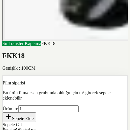
Su Transfer Kaplama
FKK18
FKK18
Genişlik : 100CM
Film siparişi
Bu ürün film/desen grubunda olduğu için m² girerek sepete
eklenebilir.
Ürün m²
Sepete Ekle
Sepete Git
İletişim
WhatsApp