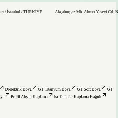
tanbul / TÜRKİYE
Akçaburgaz Mh. Ahmet Yesevi Cd. No: 21/9 
Dielektrik Boya
GT Titanyum Boya
GT Soft Boya
GT
oya
Profil Ahşap Kaplama
Isı Transfer Kaplama Kağıdı