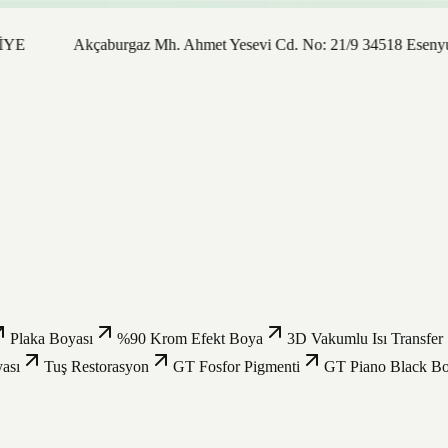
Akçaburgaz Mh. Ahmet Yesevi Cd. No: 21/9 34518 Esenyurt / İs
Plaka Boyası
%90 Krom Efekt Boya
3D Vakumlu Isı Transfer
ası
Tuş Restorasyon
GT Fosfor Pigmenti
GT Piano Black B