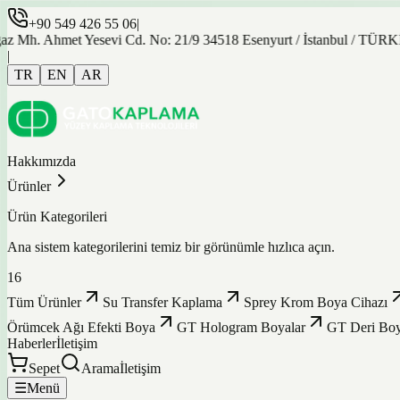
+90 549 426 55 06
|
hmet Yesevi Cd. No: 21/9 34518 Esenyurt / İstanbul / TÜRKİYE
|
TR
EN
AR
Hakkımızda
Ürünler
Ürün Kategorileri
Ana sistem kategorilerini temiz bir görünümle hızlıca açın.
16
Tüm Ürünler
Su Transfer Kaplama
Sprey Krom Boya Cihazı
Örümcek Ağı Efekti Boya
GT Hologram Boyalar
GT Deri Boy
Haberler
İletişim
Sepet
Arama
İletişim
☰
Menü