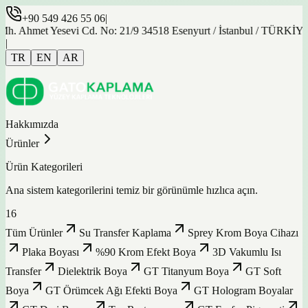
+90 549 426 55 06
|
et Yesevi Cd. No: 21/9 34518 Esenyurt / İstanbul / TÜRKİYE
|
TR
EN
AR
Hakkımızda
Ürünler
Ürün Kategorileri
Ana sistem kategorilerini temiz bir görünümle hızlıca açın.
16
Tüm Ürünler
Su Transfer Kaplama
Sprey Krom Boya Cihazı
Plaka Boyası
%90 Krom Efekt Boya
3D Vakumlu Isı
Transfer
Dielektrik Boya
GT Titanyum Boya
GT Soft
Boya
GT Örümcek Ağı Efekti Boya
GT Hologram Boyalar