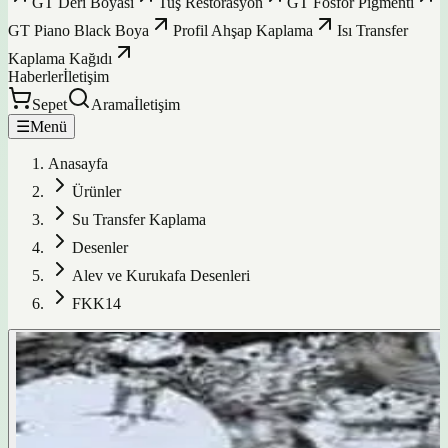
GT Deri Boyası
Tuş Restorasyon
GT Fosfor Pigmenti
GT Piano Black Boya
Profil Ahşap Kaplama
Isı Transfer
Kaplama Kağıdı
Haberler
İletişim
Sepet
Arama
İletişim
☰
Menü
Anasayfa
Ürünler
Su Transfer Kaplama
Desenler
Alev ve Kurukafa Desenleri
FKK14