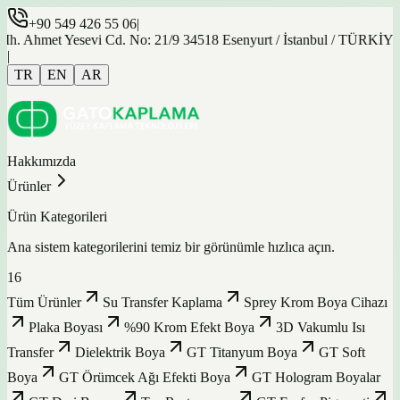
+90 549 426 55 06
|
et Yesevi Cd. No: 21/9 34518 Esenyurt / İstanbul / TÜRKİYE
|
TR
EN
AR
Hakkımızda
Ürünler
Ürün Kategorileri
Ana sistem kategorilerini temiz bir görünümle hızlıca açın.
16
Tüm Ürünler
Su Transfer Kaplama
Sprey Krom Boya Cihazı
Plaka Boyası
%90 Krom Efekt Boya
3D Vakumlu Isı
Transfer
Dielektrik Boya
GT Titanyum Boya
GT Soft
Boya
GT Örümcek Ağı Efekti Boya
GT Hologram Boyalar