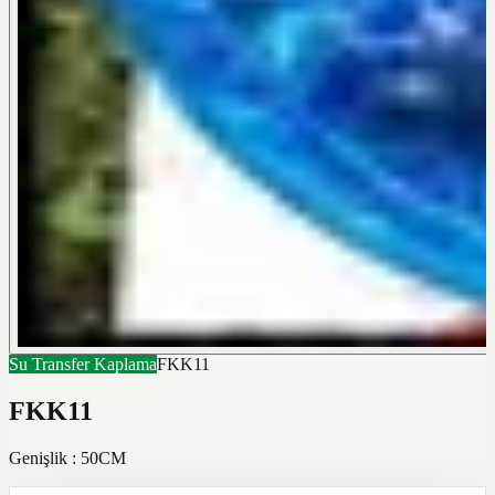
Su Transfer Kaplama
FKK11
FKK11
Genişlik : 50CM