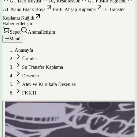
GT Deri Boyası
Tuş Restorasyon
GT Fosfor Pigmenti
GT Piano Black Boya
Profil Ahşap Kaplama
Isı Transfer
Kaplama Kağıdı
Haberler
İletişim
Sepet
Arama
İletişim
☰
Menü
Anasayfa
Ürünler
Su Transfer Kaplama
Desenler
Alev ve Kurukafa Desenleri
FKK11