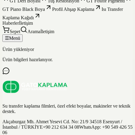
GT Deri Boyası
Tuş Restorasyon
GT Fosfor Pigmenti
GT Piano Black Boya
Profil Ahşap Kaplama
Isı Transfer
Kaplama Kağıdı
Haberler
İletişim
Sepet
Arama
İletişim
☰
Menü
Ürün yükleniyor
Ürün bilgileri hazırlanıyor.
Su transfer kaplama filmleri, özel efekt boyalar, makineler ve teknik
destek.
Akçaburgaz Mh. Ahmet Yesevi Cd. No: 21/9 34518 Esenyurt /
İstanbul / TÜRKİYE
+90 212 634 34 08
WhatsApp:
+90 549 426 55
06