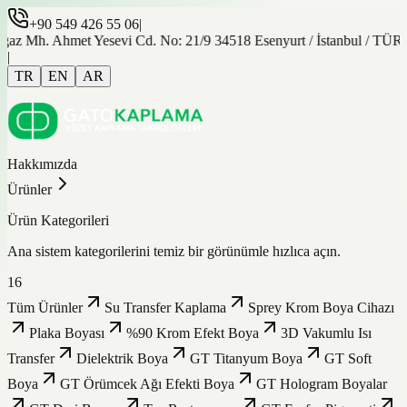
+90 549 426 55 06
|
gaz Mh. Ahmet Yesevi Cd. No: 21/9 34518 Esenyurt / İstanbul / TÜ
|
TR
EN
AR
Hakkımızda
Ürünler
Ürün Kategorileri
Ana sistem kategorilerini temiz bir görünümle hızlıca açın.
16
Tüm Ürünler
Su Transfer Kaplama
Sprey Krom Boya Cihazı
Plaka Boyası
%90 Krom Efekt Boya
3D Vakumlu Isı
Transfer
Dielektrik Boya
GT Titanyum Boya
GT Soft
Boya
GT Örümcek Ağı Efekti Boya
GT Hologram Boyalar