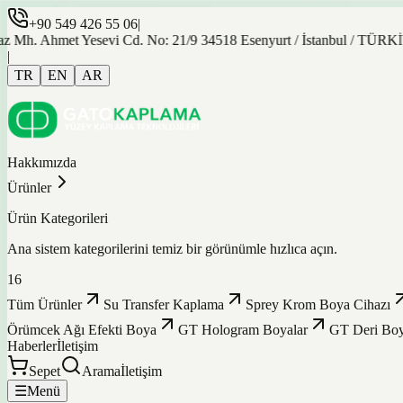
+90 549 426 55 06
|
t Yesevi Cd. No: 21/9 34518 Esenyurt / İstanbul / TÜRKİYE
|
TR
EN
AR
Hakkımızda
Ürünler
Ürün Kategorileri
Ana sistem kategorilerini temiz bir görünümle hızlıca açın.
16
Tüm Ürünler
Su Transfer Kaplama
Sprey Krom Boya Cihazı
Örümcek Ağı Efekti Boya
GT Hologram Boyalar
GT Deri Boy
Haberler
İletişim
Sepet
Arama
İletişim
☰
Menü