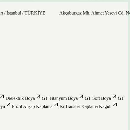
bul / TÜRKİYE
Akçaburgaz Mh. Ahmet Yesevi Cd. No: 21/9 345
Dielektrik Boya
GT Titanyum Boya
GT Soft Boya
GT
oya
Profil Ahşap Kaplama
Isı Transfer Kaplama Kağıdı