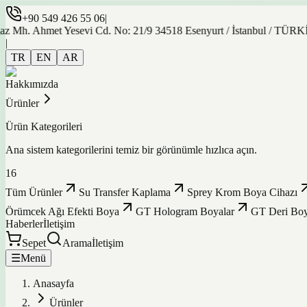
+90 549 426 55 06
|
et Yesevi Cd. No: 21/9 34518 Esenyurt / İstanbul / TÜRKİYE
|
TR
EN
AR
Hakkımızda
Ürünler
Ürün Kategorileri
Ana sistem kategorilerini temiz bir görünümle hızlıca açın.
16
Tüm Ürünler
Su Transfer Kaplama
Sprey Krom Boya Cihazı
Örümcek Ağı Efekti Boya
GT Hologram Boyalar
GT Deri Boy
Haberler
İletişim
Sepet
Arama
İletişim
☰
Menü
Anasayfa
Ürünler