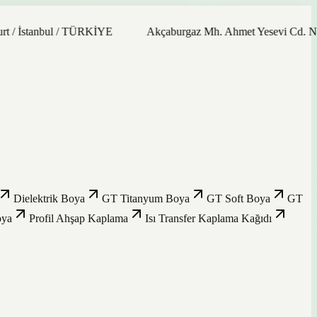
nbul / TÜRKİYE
Akçaburgaz Mh. Ahmet Yesevi Cd. No: 21/9 34
Dielektrik Boya
GT Titanyum Boya
GT Soft Boya
GT
oya
Profil Ahşap Kaplama
Isı Transfer Kaplama Kağıdı