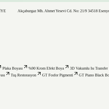
Akçaburgaz Mh. Ahmet Yesevi Cd. No: 21/9 34518 Esenyurt / İsta
Plaka Boyası
%90 Krom Efekt Boya
3D Vakumlu Isı Transfer
ası
Tuş Restorasyon
GT Fosfor Pigmenti
GT Piano Black B