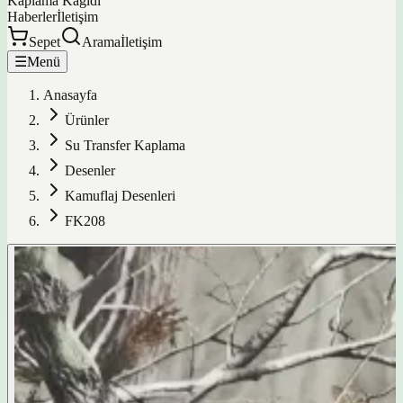
Kaplama Kağıdı
Haberler
İletişim
Sepet
Arama
İletişim
☰
Menü
Anasayfa
Ürünler
Su Transfer Kaplama
Desenler
Kamuflaj Desenleri
FK208