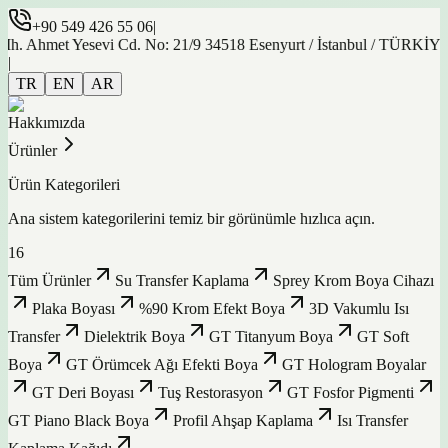
+90 549 426 55 06
|
t Yesevi Cd. No: 21/9 34518 Esenyurt / İstanbul / TÜRKİYE
|
TR
EN
AR
Hakkımızda
Ürünler
Ürün Kategorileri
Ana sistem kategorilerini temiz bir görünümle hızlıca açın.
16
Tüm Ürünler
Su Transfer Kaplama
Sprey Krom Boya Cihazı
Plaka Boyası
%90 Krom Efekt Boya
3D Vakumlu Isı
Transfer
Dielektrik Boya
GT Titanyum Boya
GT Soft
Boya
GT Örümcek Ağı Efekti Boya
GT Hologram Boyalar
GT Deri Boyası
Tuş Restorasyon
GT Fosfor Pigmenti
GT Piano Black Boya
Profil Ahşap Kaplama
Isı Transfer