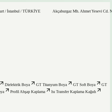
nbul / TÜRKİYE
Akçaburgaz Mh. Ahmet Yesevi Cd. No: 21/9 34
Dielektrik Boya
GT Titanyum Boya
GT Soft Boya
GT
oya
Profil Ahşap Kaplama
Isı Transfer Kaplama Kağıdı