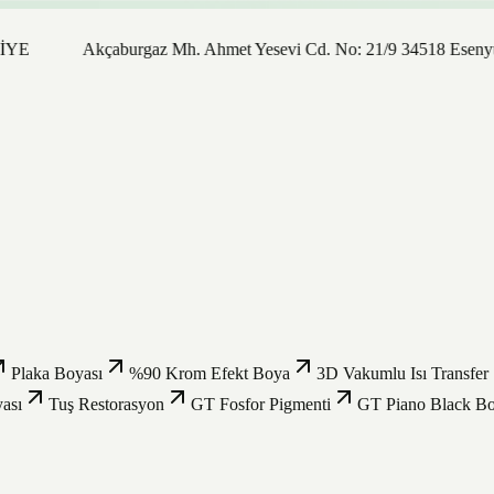
Akçaburgaz Mh. Ahmet Yesevi Cd. No: 21/9 34518 Esenyurt / İsta
Plaka Boyası
%90 Krom Efekt Boya
3D Vakumlu Isı Transfer
ası
Tuş Restorasyon
GT Fosfor Pigmenti
GT Piano Black B