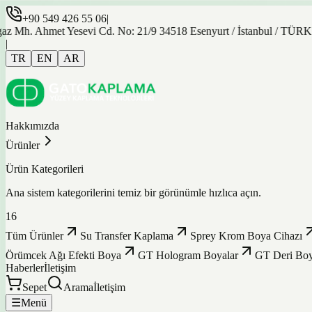
+90 549 426 55 06
|
et Yesevi Cd. No: 21/9 34518 Esenyurt / İstanbul / TÜRKİYE
|
TR
EN
AR
Hakkımızda
Ürünler
Ürün Kategorileri
Ana sistem kategorilerini temiz bir görünümle hızlıca açın.
16
Tüm Ürünler
Su Transfer Kaplama
Sprey Krom Boya Cihazı
Örümcek Ağı Efekti Boya
GT Hologram Boyalar
GT Deri Boy
Haberler
İletişim
Sepet
Arama
İletişim
☰
Menü