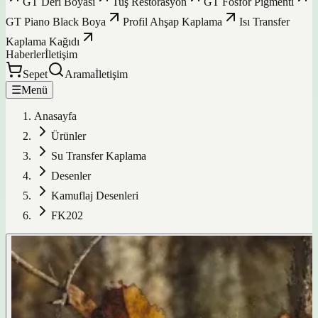
GT Deri Boyası
Tuş Restorasyon
GT Fosfor Pigmenti
GT Piano Black Boya
Profil Ahşap Kaplama
Isı Transfer
Kaplama Kağıdı
Haberler
İletişim
Sepet
Arama
İletişim
☰
Menü
Anasayfa
Ürünler
Su Transfer Kaplama
Desenler
Kamuflaj Desenleri
FK202