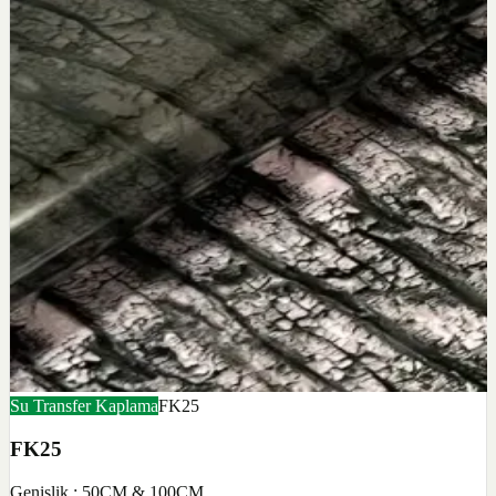
Su Transfer Kaplama
FK25
FK25
Genişlik : 50CM & 100CM