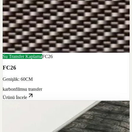
Su Transfer Kaplama
FC26
FC26
Genişlik: 60CM
karbon
film
su transfer
Ürünü İncele