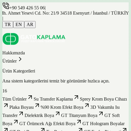
+90 549 426 55 06
|
t Yesevi Cd. No: 21/9 34518 Esenyurt / İstanbul / TÜRKİYE
|
TR
EN
AR
Hakkımızda
Ürünler
Ürün Kategorileri
Ana sistem kategorilerini temiz bir görünümle hızlıca açın.
16
Tüm Ürünler
Su Transfer Kaplama
Sprey Krom Boya Cihazı
Plaka Boyası
%90 Krom Efekt Boya
3D Vakumlu Isı
Transfer
Dielektrik Boya
GT Titanyum Boya
GT Soft
Boya
GT Örümcek Ağı Efekti Boya
GT Hologram Boyalar