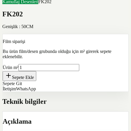
Kamuflaj Desenleri
FK202
FK202
Genişlik : 50CM
Film siparişi
Bu ürün film/desen grubunda olduğu için m² girerek sepete
eklenebilir.
Ürün m²
Sepete Ekle
Sepete Git
İletişim
WhatsApp
Teknik bilgiler
Açıklama