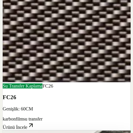
Su Transfer Kaplama
FC26
FC26
Genişlik: 60CM
karbon
film
su transfer
Ürünü İncele