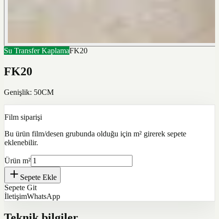
Su Transfer Kaplama
FK20
FK20
Genişlik: 50CM
Film siparişi
Bu ürün film/desen grubunda olduğu için m² girerek sepete
eklenebilir.
Ürün m²
Sepete Ekle
Sepete Git
İletişim
WhatsApp
Teknik bilgiler