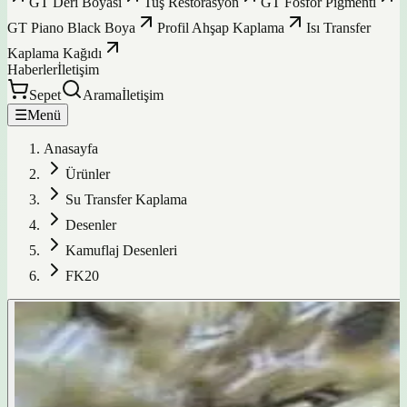
GT Deri Boyası
Tuş Restorasyon
GT Fosfor Pigmenti
GT Piano Black Boya
Profil Ahşap Kaplama
Isı Transfer
Kaplama Kağıdı
Haberler
İletişim
Sepet
Arama
İletişim
☰
Menü
Anasayfa
Ürünler
Su Transfer Kaplama
Desenler
Kamuflaj Desenleri
FK20