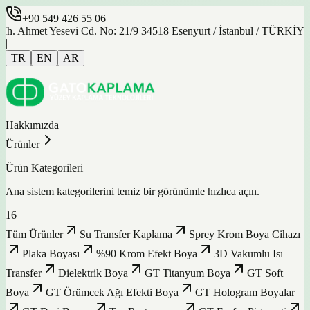
+90 549 426 55 06
|
et Yesevi Cd. No: 21/9 34518 Esenyurt / İstanbul / TÜRKİYE
|
TR
EN
AR
Hakkımızda
Ürünler
Ürün Kategorileri
Ana sistem kategorilerini temiz bir görünümle hızlıca açın.
16
Tüm Ürünler
Su Transfer Kaplama
Sprey Krom Boya Cihazı
Plaka Boyası
%90 Krom Efekt Boya
3D Vakumlu Isı
Transfer
Dielektrik Boya
GT Titanyum Boya
GT Soft
Boya
GT Örümcek Ağı Efekti Boya
GT Hologram Boyalar