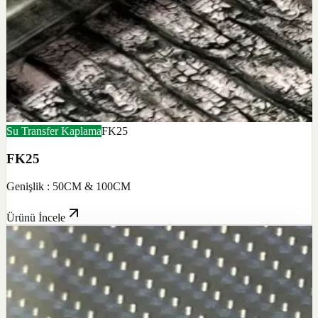
Su Transfer Kaplama
FK25
FK25
Genişlik : 50CM & 100CM
Ürünü İncele