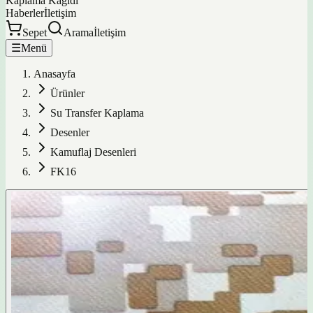
Kaplama Kağıdı
Haberler
İletişim
Sepet
Arama
İletişim
☰
Menü
Anasayfa
Ürünler
Su Transfer Kaplama
Desenler
Kamuflaj Desenleri
FK16