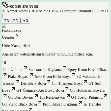
+90 549 426 55 06
|
et Yesevi Cd. No: 21/9 34518 Esenyurt / İstanbul / TÜRKİYE
|
TR
EN
AR
Hakkımızda
Ürünler
Ürün Kategorileri
Ana sistem kategorilerini temiz bir görünümle hızlıca açın.
16
Tüm Ürünler
Su Transfer Kaplama
Sprey Krom Boya Cihazı
Plaka Boyası
%90 Krom Efekt Boya
3D Vakumlu Isı
Transfer
Dielektrik Boya
GT Titanyum Boya
GT Soft
Boya
GT Örümcek Ağı Efekti Boya
GT Hologram Boyalar
GT Deri Boyası
Tuş Restorasyon
GT Fosfor Pigmenti
GT Piano Black Boya
Profil Ahşap Kaplama
Isı Transfer