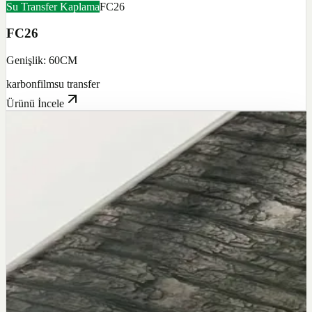
Su Transfer Kaplama
FC26
FC26
Genişlik: 60CM
karbon
film
su transfer
Ürünü İncele