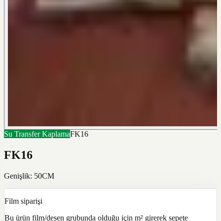
Su Transfer Kaplama
FK16
FK16
Genişlik: 50CM
Film siparişi
Bu ürün film/desen grubunda olduğu için m² girerek sepete