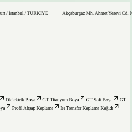
nbul / TÜRKİYE
Akçaburgaz Mh. Ahmet Yesevi Cd. No: 21/9 34
Dielektrik Boya
GT Titanyum Boya
GT Soft Boya
GT
oya
Profil Ahşap Kaplama
Isı Transfer Kaplama Kağıdı