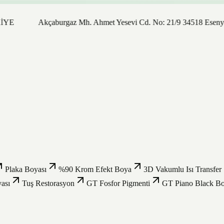
Akçaburgaz Mh. Ahmet Yesevi Cd. No: 21/9 34518 Esenyurt / İsta
Plaka Boyası
%90 Krom Efekt Boya
3D Vakumlu Isı Transfer
ası
Tuş Restorasyon
GT Fosfor Pigmenti
GT Piano Black B