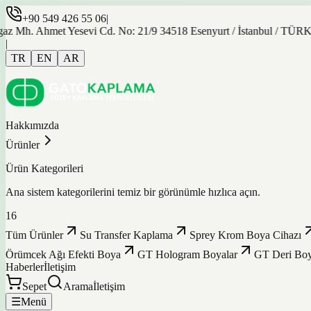
+90 549 426 55 06
|
met Yesevi Cd. No: 21/9 34518 Esenyurt / İstanbul / TÜRKİYE
|
TR
EN
AR
Hakkımızda
Ürünler
Ürün Kategorileri
Ana sistem kategorilerini temiz bir görünümle hızlıca açın.
16
Tüm Ürünler
Su Transfer Kaplama
Sprey Krom Boya Cihazı
Örümcek Ağı Efekti Boya
GT Hologram Boyalar
GT Deri Boy
Haberler
İletişim
Sepet
Arama
İletişim
☰
Menü