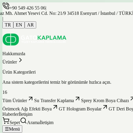
+90 549 426 55 06
|
Ahmet Yesevi Cd. No: 21/9 34518 Esenyurt / İstanbul / TÜRKİYE
|
TR
EN
AR
Hakkımızda
Ürünler
Ürün Kategorileri
Ana sistem kategorilerini temiz bir görünümle hızlıca açın.
16
Tüm Ürünler
Su Transfer Kaplama
Sprey Krom Boya Cihazı
Örümcek Ağı Efekti Boya
GT Hologram Boyalar
GT Deri Boy
Haberler
İletişim
Sepet
Arama
İletişim
☰
Menü