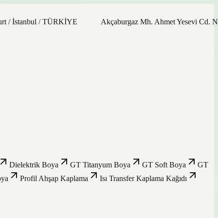
stanbul / TÜRKİYE
Akçaburgaz Mh. Ahmet Yesevi Cd. No: 21/9
Dielektrik Boya
GT Titanyum Boya
GT Soft Boya
GT
oya
Profil Ahşap Kaplama
Isı Transfer Kaplama Kağıdı