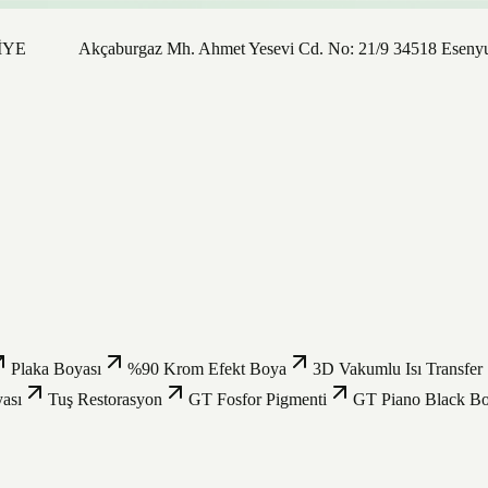
Akçaburgaz Mh. Ahmet Yesevi Cd. No: 21/9 34518 Esenyurt / İ
Plaka Boyası
%90 Krom Efekt Boya
3D Vakumlu Isı Transfer
ası
Tuş Restorasyon
GT Fosfor Pigmenti
GT Piano Black B