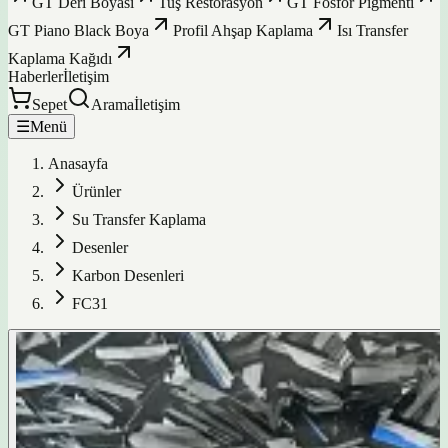
GT Deri Boyası
Tuş Restorasyon
GT Fosfor Pigmenti
GT Piano Black Boya
Profil Ahşap Kaplama
Isı Transfer
Kaplama Kağıdı
Haberler
İletişim
Sepet
Arama
İletişim
☰
Menü
Anasayfa
Ürünler
Su Transfer Kaplama
Desenler
Karbon Desenleri
FC31