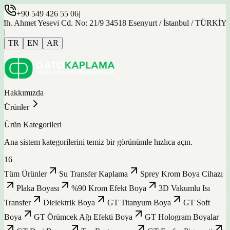
+90 549 426 55 06
|
et Yesevi Cd. No: 21/9 34518 Esenyurt / İstanbul / TÜRKİYE
|
TR
EN
AR
Hakkımızda
Ürünler
Ürün Kategorileri
Ana sistem kategorilerini temiz bir görünümle hızlıca açın.
16
Tüm Ürünler
Su Transfer Kaplama
Sprey Krom Boya Cihazı
Plaka Boyası
%90 Krom Efekt Boya
3D Vakumlu Isı
Transfer
Dielektrik Boya
GT Titanyum Boya
GT Soft
Boya
GT Örümcek Ağı Efekti Boya
GT Hologram Boyalar