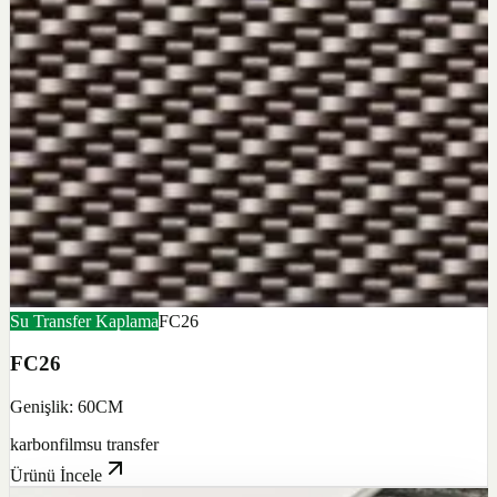
Su Transfer Kaplama
FC26
FC26
Genişlik: 60CM
karbon
film
su transfer
Ürünü İncele