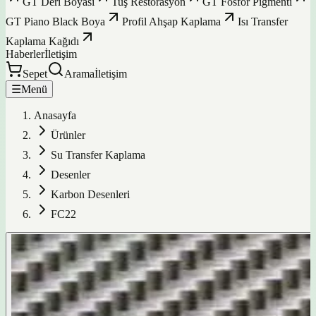
GT Deri Boyası
Tuş Restorasyon
GT Fosfor Pigmenti
GT Piano Black Boya
Profil Ahşap Kaplama
Isı Transfer
Kaplama Kağıdı
Haberler
İletişim
Sepet
Arama
İletişim
☰
Menü
Anasayfa
Ürünler
Su Transfer Kaplama
Desenler
Karbon Desenleri
FC22