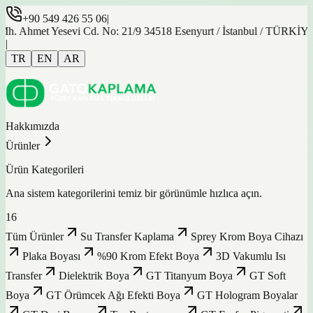
+90 549 426 55 06
|
met Yesevi Cd. No: 21/9 34518 Esenyurt / İstanbul / TÜRKİYE
|
TR
EN
AR
Hakkımızda
Ürünler
Ürün Kategorileri
Ana sistem kategorilerini temiz bir görünümle hızlıca açın.
16
Tüm Ürünler
Su Transfer Kaplama
Sprey Krom Boya Cihazı
Plaka Boyası
%90 Krom Efekt Boya
3D Vakumlu Isı
Transfer
Dielektrik Boya
GT Titanyum Boya
GT Soft
Boya
GT Örümcek Ağı Efekti Boya
GT Hologram Boyalar