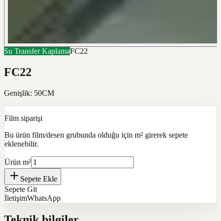
Su Transfer Kaplama
FC22
FC22
Genişlik: 50CM
Film siparişi
Bu ürün film/desen grubunda olduğu için m² girerek sepete
eklenebilir.
Ürün m²
Sepete Ekle
Sepete Git
İletişim
WhatsApp
Teknik bilgiler