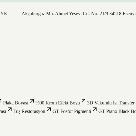
Akçaburgaz Mh. Ahmet Yesevi Cd. No: 21/9 34518 Esenyurt / İst
Plaka Boyası
%90 Krom Efekt Boya
3D Vakumlu Isı Transfer
ası
Tuş Restorasyon
GT Fosfor Pigmenti
GT Piano Black B