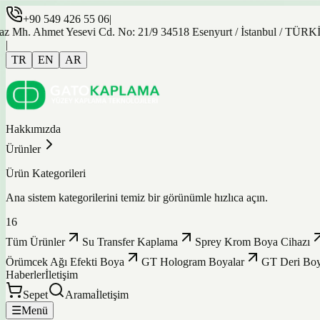
+90 549 426 55 06
|
met Yesevi Cd. No: 21/9 34518 Esenyurt / İstanbul / TÜRKİYE
|
TR
EN
AR
Hakkımızda
Ürünler
Ürün Kategorileri
Ana sistem kategorilerini temiz bir görünümle hızlıca açın.
16
Tüm Ürünler
Su Transfer Kaplama
Sprey Krom Boya Cihazı
Örümcek Ağı Efekti Boya
GT Hologram Boyalar
GT Deri Boy
Haberler
İletişim
Sepet
Arama
İletişim
☰
Menü