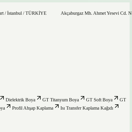
anbul / TÜRKİYE
Akçaburgaz Mh. Ahmet Yesevi Cd. No: 21/9 3
Dielektrik Boya
GT Titanyum Boya
GT Soft Boya
GT
oya
Profil Ahşap Kaplama
Isı Transfer Kaplama Kağıdı