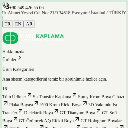
+90 549 426 55 06
|
et Yesevi Cd. No: 21/9 34518 Esenyurt / İstanbul / TÜRKİYE
|
TR
EN
AR
Hakkımızda
Ürünler
Ürün Kategorileri
Ana sistem kategorilerini temiz bir görünümle hızlıca açın.
16
Tüm Ürünler
Su Transfer Kaplama
Sprey Krom Boya Cihazı
Plaka Boyası
%90 Krom Efekt Boya
3D Vakumlu Isı
Transfer
Dielektrik Boya
GT Titanyum Boya
GT Soft
Boya
GT Örümcek Ağı Efekti Boya
GT Hologram Boyalar