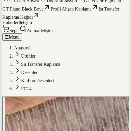
GT Deri Boyası
Tuş Restorasyon
GT Fosfor Pigmenti
GT Piano Black Boya
Profil Ahşap Kaplama
Isı Transfer
Kaplama Kağıdı
Haberler
İletişim
Sepet
Arama
İletişim
☰
Menü
Anasayfa
Ürünler
Su Transfer Kaplama
Desenler
Karbon Desenleri
FC14