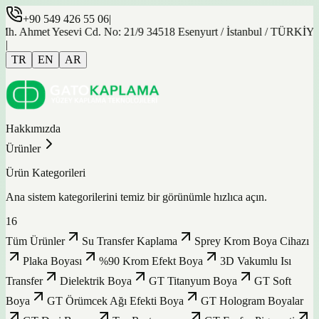
+90 549 426 55 06
|
met Yesevi Cd. No: 21/9 34518 Esenyurt / İstanbul / TÜRKİYE
|
TR
EN
AR
Hakkımızda
Ürünler
Ürün Kategorileri
Ana sistem kategorilerini temiz bir görünümle hızlıca açın.
16
Tüm Ürünler
Su Transfer Kaplama
Sprey Krom Boya Cihazı
Plaka Boyası
%90 Krom Efekt Boya
3D Vakumlu Isı
Transfer
Dielektrik Boya
GT Titanyum Boya
GT Soft
Boya
GT Örümcek Ağı Efekti Boya
GT Hologram Boyalar