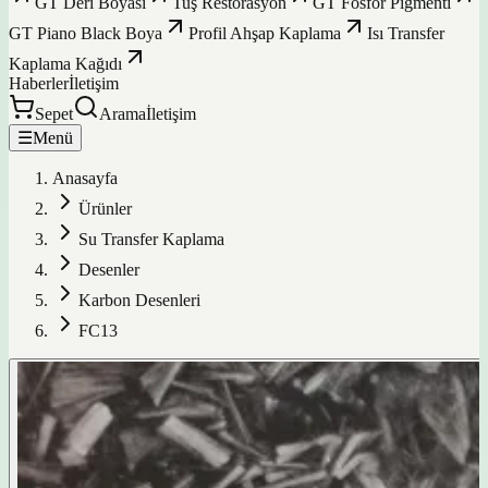
GT Deri Boyası
Tuş Restorasyon
GT Fosfor Pigmenti
GT Piano Black Boya
Profil Ahşap Kaplama
Isı Transfer
Kaplama Kağıdı
Haberler
İletişim
Sepet
Arama
İletişim
☰
Menü
Anasayfa
Ürünler
Su Transfer Kaplama
Desenler
Karbon Desenleri
FC13