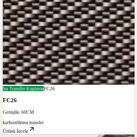
Su Transfer Kaplama
FC26
FC26
Genişlik: 60CM
karbon
film
su transfer
Ürünü İncele