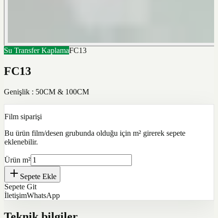
Su Transfer Kaplama
FC13
FC13
Genişlik : 50CM & 100CM
Film siparişi
Bu ürün film/desen grubunda olduğu için m² girerek sepete
eklenebilir.
Ürün m²
Sepete Ekle
Sepete Git
İletişim
WhatsApp
Teknik bilgiler