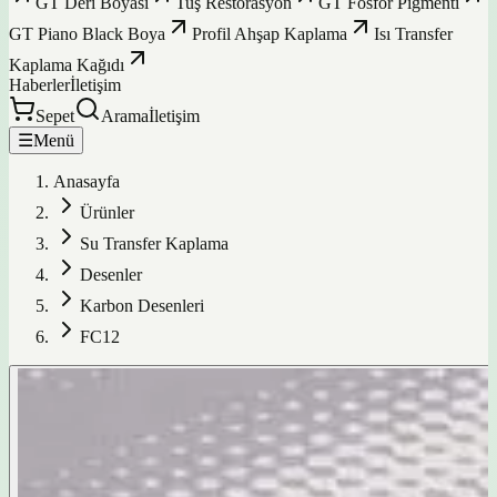
GT Deri Boyası
Tuş Restorasyon
GT Fosfor Pigmenti
GT Piano Black Boya
Profil Ahşap Kaplama
Isı Transfer
Kaplama Kağıdı
Haberler
İletişim
Sepet
Arama
İletişim
☰
Menü
Anasayfa
Ürünler
Su Transfer Kaplama
Desenler
Karbon Desenleri
FC12