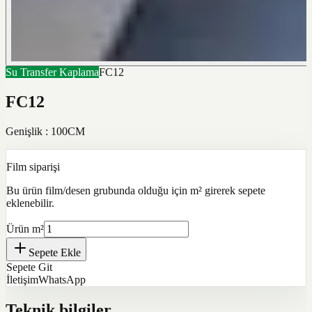
Su Transfer Kaplama
FC12
FC12
Genişlik : 100CM
Film siparişi
Bu ürün film/desen grubunda olduğu için m² girerek sepete
eklenebilir.
Ürün m²
Sepete Ekle
Sepete Git
İletişim
WhatsApp
Teknik bilgiler