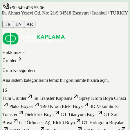
+90 549 426 55 06
|
met Yesevi Cd. No: 21/9 34518 Esenyurt / İstanbul / TÜRKİYE
|
TR
EN
AR
Hakkımızda
Ürünler
Ürün Kategorileri
Ana sistem kategorilerini temiz bir görünümle hızlıca açın.
16
Tüm Ürünler
Su Transfer Kaplama
Sprey Krom Boya Cihazı
Plaka Boyası
%90 Krom Efekt Boya
3D Vakumlu Isı
Transfer
Dielektrik Boya
GT Titanyum Boya
GT Soft
Boya
GT Örümcek Ağı Efekti Boya
GT Hologram Boyalar