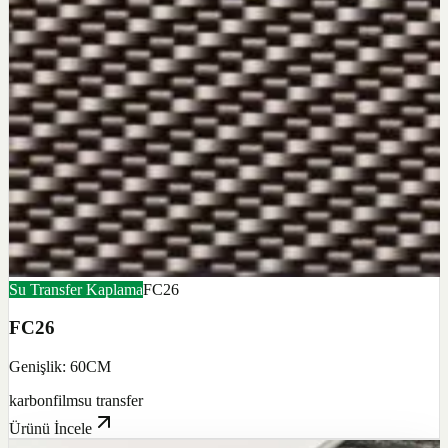
Su Transfer Kaplama
FC26
FC26
Genişlik: 60CM
karbon
film
su transfer
Ürünü İncele