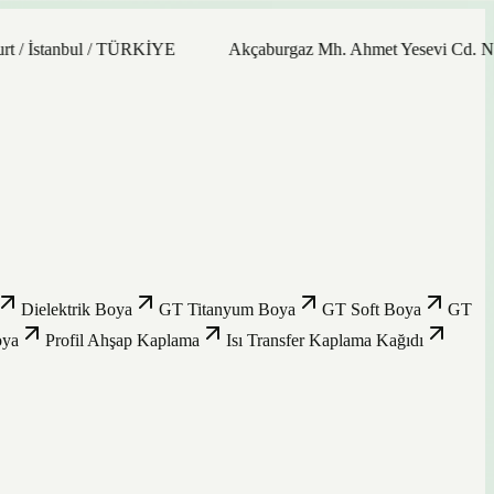
anbul / TÜRKİYE
Akçaburgaz Mh. Ahmet Yesevi Cd. No: 21/9 3
Dielektrik Boya
GT Titanyum Boya
GT Soft Boya
GT
oya
Profil Ahşap Kaplama
Isı Transfer Kaplama Kağıdı