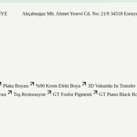
Akçaburgaz Mh. Ahmet Yesevi Cd. No: 21/9 34518 Esenyurt / İst
Plaka Boyası
%90 Krom Efekt Boya
3D Vakumlu Isı Transfer
ası
Tuş Restorasyon
GT Fosfor Pigmenti
GT Piano Black B