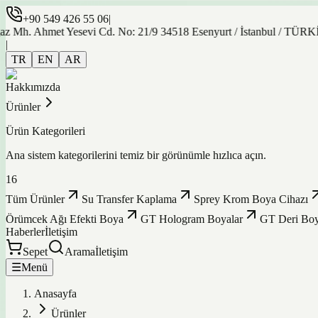
+90 549 426 55 06
|
hmet Yesevi Cd. No: 21/9 34518 Esenyurt / İstanbul / TÜRKİYE
|
TR
EN
AR
Hakkımızda
Ürünler
Ürün Kategorileri
Ana sistem kategorilerini temiz bir görünümle hızlıca açın.
16
Tüm Ürünler
Su Transfer Kaplama
Sprey Krom Boya Cihazı
Örümcek Ağı Efekti Boya
GT Hologram Boyalar
GT Deri Boy
Haberler
İletişim
Sepet
Arama
İletişim
☰
Menü
Anasayfa
Ürünler