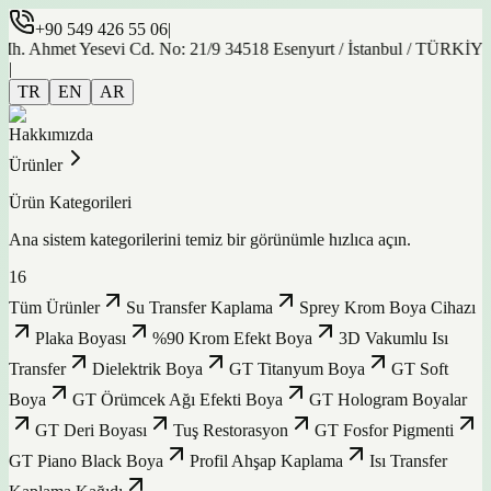
+90 549 426 55 06
|
t Yesevi Cd. No: 21/9 34518 Esenyurt / İstanbul / TÜRKİYE
|
TR
EN
AR
Hakkımızda
Ürünler
Ürün Kategorileri
Ana sistem kategorilerini temiz bir görünümle hızlıca açın.
16
Tüm Ürünler
Su Transfer Kaplama
Sprey Krom Boya Cihazı
Plaka Boyası
%90 Krom Efekt Boya
3D Vakumlu Isı
Transfer
Dielektrik Boya
GT Titanyum Boya
GT Soft
Boya
GT Örümcek Ağı Efekti Boya
GT Hologram Boyalar
GT Deri Boyası
Tuş Restorasyon
GT Fosfor Pigmenti
GT Piano Black Boya
Profil Ahşap Kaplama
Isı Transfer