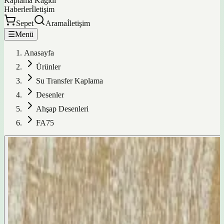
Kaplama Kağıdı
Haberler
İletişim
Sepet
Arama
İletişim
☰
Menü
Anasayfa
Ürünler
Su Transfer Kaplama
Desenler
Ahşap Desenleri
FA75