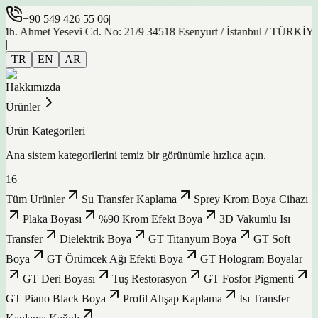
+90 549 426 55 06
|
et Yesevi Cd. No: 21/9 34518 Esenyurt / İstanbul / TÜRKİYE
|
TR
EN
AR
Hakkımızda
Ürünler
Ürün Kategorileri
Ana sistem kategorilerini temiz bir görünümle hızlıca açın.
16
Tüm Ürünler
Su Transfer Kaplama
Sprey Krom Boya Cihazı
Plaka Boyası
%90 Krom Efekt Boya
3D Vakumlu Isı
Transfer
Dielektrik Boya
GT Titanyum Boya
GT Soft
Boya
GT Örümcek Ağı Efekti Boya
GT Hologram Boyalar
GT Deri Boyası
Tuş Restorasyon
GT Fosfor Pigmenti
GT Piano Black Boya
Profil Ahşap Kaplama
Isı Transfer