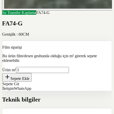
Su Transfer Kaplama
FA74-G
FA74-G
Genişlik : 60CM
Film siparişi
Bu ürün film/desen grubunda olduğu için m² girerek sepete
eklenebilir.
Ürün m²
Sepete Ekle
Sepete Git
İletişim
WhatsApp
Teknik bilgiler