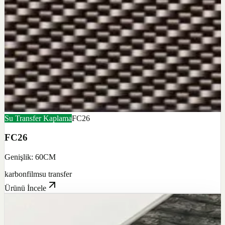
Su Transfer Kaplama
FC26
FC26
Genişlik: 60CM
karbon
film
su transfer
Ürünü İncele