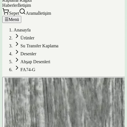
Kaplama Kağıdı
Haberler
İletişim
Sepet
Arama
İletişim
☰
Menü
Anasayfa
Ürünler
Su Transfer Kaplama
Desenler
Ahşap Desenleri
FA74-G