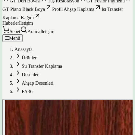
GT Deri Boyası
Tuş Restorasyon
GT Fosfor Pigmenti
GT Piano Black Boya
Profil Ahşap Kaplama
Isı Transfer
Kaplama Kağıdı
Haberler
İletişim
Sepet
Arama
İletişim
☰
Menü
Anasayfa
Ürünler
Su Transfer Kaplama
Desenler
Ahşap Desenleri
FA36