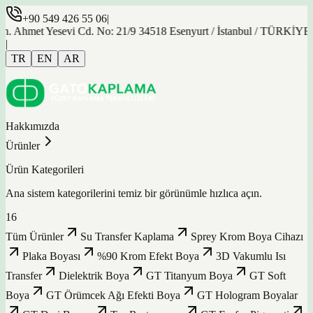
+90 549 426 55 06
|
 Yesevi Cd. No: 21/9 34518 Esenyurt / İstanbul / TÜRKİYE
A
|
TR
EN
AR
Hakkımızda
Ürünler
Ürün Kategorileri
Ana sistem kategorilerini temiz bir görünümle hızlıca açın.
16
Tüm Ürünler
Su Transfer Kaplama
Sprey Krom Boya Cihazı
Plaka Boyası
%90 Krom Efekt Boya
3D Vakumlu Isı
Transfer
Dielektrik Boya
GT Titanyum Boya
GT Soft
Boya
GT Örümcek Ağı Efekti Boya
GT Hologram Boyalar