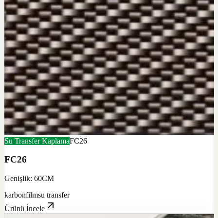
Su Transfer Kaplama
FC26
FC26
Genişlik: 60CM
karbon
film
su transfer
Ürünü İncele