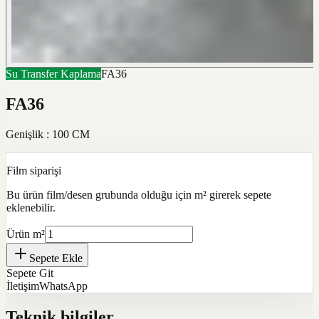
Su Transfer Kaplama
FA36
FA36
Genişlik : 100 CM
Film siparişi
Bu ürün film/desen grubunda olduğu için m² girerek sepete
eklenebilir.
Ürün m²
Sepete Ekle
Sepete Git
İletişim
WhatsApp
Teknik bilgiler