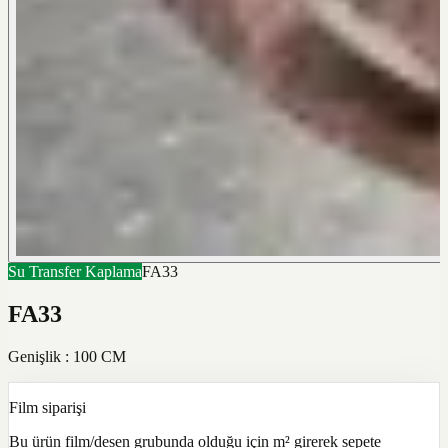
Su Transfer Kaplama
FA33
FA33
Genişlik : 100 CM
Film siparişi
Bu ürün film/desen grubunda olduğu için m² girerek sepete