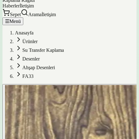
Kaplama Kağıdı
Haberler
İletişim
Sepet
Arama
İletişim
☰
Menü
Anasayfa
Ürünler
Su Transfer Kaplama
Desenler
Ahşap Desenleri
FA33