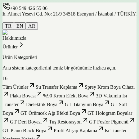
+90 549 426 55 06
|
t Yesevi Cd. No: 21/9 34518 Esenyurt / İstanbul / TÜRKİYE
|
TR
EN
AR
Hakkımızda
Ürünler
Ürün Kategorileri
Ana sistem kategorilerini temiz bir görünümle hızlıca açın.
16
Tüm Ürünler
Su Transfer Kaplama
Sprey Krom Boya Cihazı
Plaka Boyası
%90 Krom Efekt Boya
3D Vakumlu Isı
Transfer
Dielektrik Boya
GT Titanyum Boya
GT Soft
Boya
GT Örümcek Ağı Efekti Boya
GT Hologram Boyalar
GT Deri Boyası
Tuş Restorasyon
GT Fosfor Pigmenti
GT Piano Black Boya
Profil Ahşap Kaplama
Isı Transfer