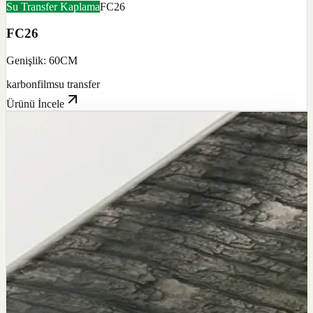
Su Transfer Kaplama
FC26
FC26
Genişlik: 60CM
karbon
film
su transfer
Ürünü İncele