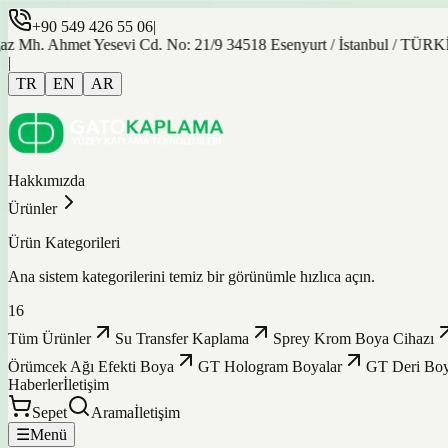
+90 549 426 55 06
|
. Ahmet Yesevi Cd. No: 21/9 34518 Esenyurt / İstanbul / TÜRKİYE
|
TR
EN
AR
Hakkımızda
Ürünler
Ürün Kategorileri
Ana sistem kategorilerini temiz bir görünümle hızlıca açın.
16
Tüm Ürünler
Su Transfer Kaplama
Sprey Krom Boya Cihazı
Örümcek Ağı Efekti Boya
GT Hologram Boyalar
GT Deri Boy
Haberler
İletişim
Sepet
Arama
İletişim
☰
Menü