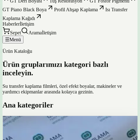
GT Deri Boyası
Tuş Restorasyon
GT Fosfor Pigmenti
GT Piano Black Boya
Profil Ahşap Kaplama
Isı Transfer
Kaplama Kağıdı
Haberler
İletişim
Sepet
Arama
İletişim
☰
Menü
Ürün Kataloğu
Ürün gruplarımızı kategori bazlı
inceleyin.
Su transfer kaplama filmleri, özel efekt boyalar, makineler ve
yardımcı ekipmanlar arasında kolayca gezinin.
Ana kategoriler