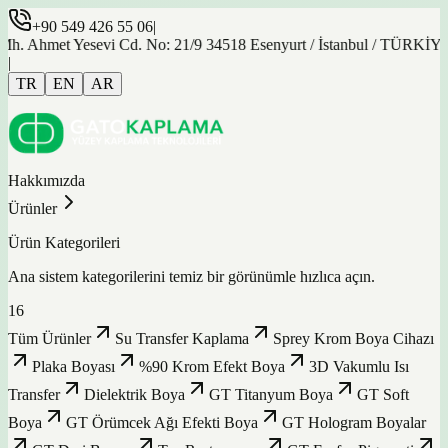
+90 549 426 55 06
|
hmet Yesevi Cd. No: 21/9 34518 Esenyurt / İstanbul / TÜRKİYE
|
TR
EN
AR
Hakkımızda
Ürünler
Ürün Kategorileri
Ana sistem kategorilerini temiz bir görünümle hızlıca açın.
16
Tüm Ürünler
Su Transfer Kaplama
Sprey Krom Boya Cihazı
Plaka Boyası
%90 Krom Efekt Boya
3D Vakumlu Isı
Transfer
Dielektrik Boya
GT Titanyum Boya
GT Soft
Boya
GT Örümcek Ağı Efekti Boya
GT Hologram Boyalar