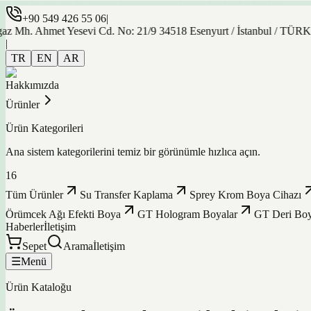
+90 549 426 55 06
|
h. Ahmet Yesevi Cd. No: 21/9 34518 Esenyurt / İstanbul / TÜRKİYE
|
TR
EN
AR
Hakkımızda
Ürünler
Ürün Kategorileri
Ana sistem kategorilerini temiz bir görünümle hızlıca açın.
16
Tüm Ürünler
Su Transfer Kaplama
Sprey Krom Boya Cihazı
Örümcek Ağı Efekti Boya
GT Hologram Boyalar
GT Deri Boy
Haberler
İletişim
Sepet
Arama
İletişim
☰
Menü
Ürün Kataloğu