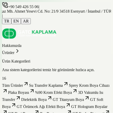
+90 549 426 55 06
|
gaz Mh. Ahmet Yesevi Cd. No: 21/9 34518 Esenyurt / İstanbul / TÜ
|
TR
EN
AR
Hakkımızda
Ürünler
Ürün Kategorileri
Ana sistem kategorilerini temiz bir görünümle hızlıca açın.
16
Tüm Ürünler
Su Transfer Kaplama
Sprey Krom Boya Cihazı
Plaka Boyası
%90 Krom Efekt Boya
3D Vakumlu Isı
Transfer
Dielektrik Boya
GT Titanyum Boya
GT Soft
Boya
GT Örümcek Ağı Efekti Boya
GT Hologram Boyalar