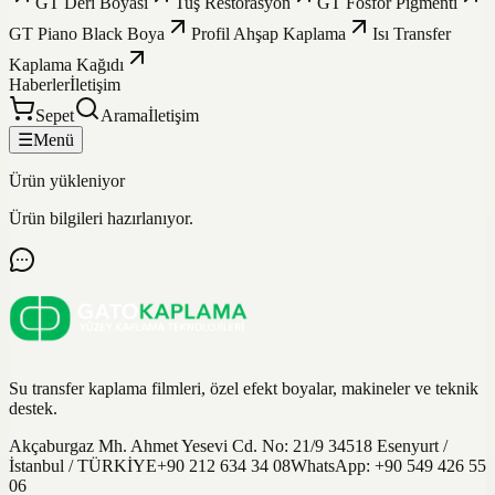
GT Deri Boyası
Tuş Restorasyon
GT Fosfor Pigmenti
GT Piano Black Boya
Profil Ahşap Kaplama
Isı Transfer
Kaplama Kağıdı
Haberler
İletişim
Sepet
Arama
İletişim
☰
Menü
Ürün yükleniyor
Ürün bilgileri hazırlanıyor.
Su transfer kaplama filmleri, özel efekt boyalar, makineler ve teknik
destek.
Akçaburgaz Mh. Ahmet Yesevi Cd. No: 21/9 34518 Esenyurt /
İstanbul / TÜRKİYE
+90 212 634 34 08
WhatsApp:
+90 549 426 55
06